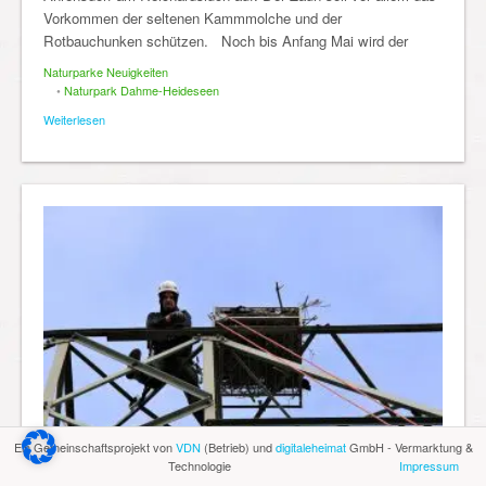
Vorkommen der seltenen Kammmolche und der
Rotbauchunken schützen. Noch bis Anfang Mai wird der
Naturparke Neuigkeiten
•
Naturpark Dahme-Heideseen
Weiterlesen
Ein Gemeinschaftsprojekt von
VDN
(Betrieb) und
digitaleheimat
GmbH - Vermarktung &
Technologie
Impressum