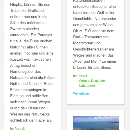
Kulturlandschaften
Nieplitz können Sie dem
entdecken Besucher eine
Trubel der Großstadt
faszinierende Welt voller
entkommen und in die
Geschichte, Naturwunder
Stille des märkischen
und grenzenloser Wege.
Zweistromlandes
Ob zu Fuß oder mit dem
eintauchen. Ein Paradies
Rad – Themenrouten,
für alle, die Ruhe suchen,
Moorpforten und
Natur mit allen Sinnen
Geschichtenerzähler am
erleben möchten und eine
Wegesrand machen das
Auszeit vom hektischen
„Moor und Mehr“ zu einem
Alltag brauchen.
Erlebnis für alle Sinne.
Namensgeber des
Im Portrait
Naturparks sind die Flüsse
•
Verband Deutscher
Nuthe und Nieplitz. Beide
Naturparke
Flüsse entspringen im
Weiterlesen
Fläming und schließen
sich nach Ihrem Wegen
durch den Osten und
Westen des Naturparks
schließlich der Havel an.
Im Portrait