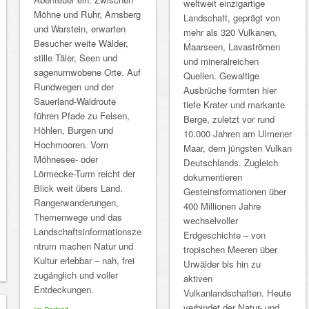
weltweit einzigartige
Möhne und Ruhr, Arnsberg
Landschaft, geprägt von
und Warstein, erwarten
mehr als 320 Vulkanen,
Besucher weite Wälder,
Maarseen, Lavaströmen
stille Täler, Seen und
und mineralreichen
sagenumwobene Orte. Auf
Quellen. Gewaltige
Rundwegen und der
Ausbrüche formten hier
Sauerland-Waldroute
tiefe Krater und markante
führen Pfade zu Felsen,
Berge, zuletzt vor rund
Höhlen, Burgen und
10.000 Jahren am Ulmener
Hochmooren. Vom
Maar, dem jüngsten Vulkan
Möhnesee- oder
Deutschlands. Zugleich
Lörmecke-Turm reicht der
dokumentieren
Blick weit übers Land.
Gesteinsformationen über
Rangerwanderungen,
400 Millionen Jahre
Themenwege und das
wechselvoller
Landschaftsinformationsze
Erdgeschichte – von
ntrum machen Natur und
tropischen Meeren über
Kultur erlebbar – nah, frei
Urwälder bis hin zu
zugänglich und voller
aktiven
Entdeckungen.
Vulkanlandschaften. Heute
verbindet der Natur- und