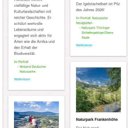
Der Igelstachelbart ist Pilz
vielfältige Natur- und
des Jahres 2026!
Kulturlandschaften mit
reicher Geschichte. Er
Im Portrait
,
Naturparke
Neuigkeiten
schützt wertvolle
•
Naturpark Thüringer
Lebensräume und
Schiefergebirge/Obere
engagiert sich aktiv für
Saale
Arten wie die Arnika und
Weiterlesen
den Erhalt der
Biodiversität.
Im Portrait
•
Verband Deutscher
Naturparke
Weiterlesen
Naturpark Frankenhöhe
Der Naturpark