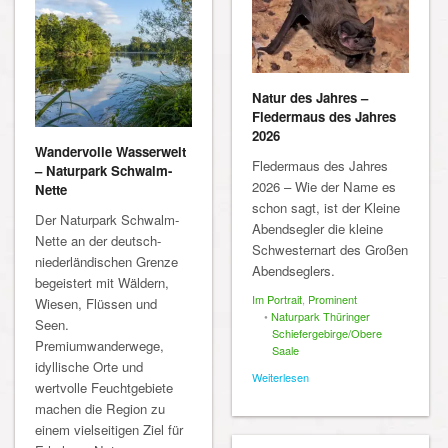
Natur des Jahres –
Fledermaus des Jahres
2026
Wandervolle Wasserwelt
Fledermaus des Jahres
– Naturpark Schwalm-
2026 – Wie der Name es
Nette
schon sagt, ist der Kleine
Der Naturpark Schwalm-
Abendsegler die kleine
Nette an der deutsch-
Schwesternart des Großen
niederländischen Grenze
Abendseglers.
begeistert mit Wäldern,
Im Portrait
,
Prominent
Wiesen, Flüssen und
•
Naturpark Thüringer
Seen.
Schiefergebirge/Obere
Premiumwanderwege,
Saale
idyllische Orte und
Weiterlesen
wertvolle Feuchtgebiete
machen die Region zu
einem vielseitigen Ziel für