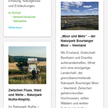
Erholung, Naturgenuss
und Entdeckungen.
Im Portrait
•
Verband Deutscher
Naturparke
Weiterlesen
„Moor und Mehr“ – der
Naturpark Bourtanger
Moor – Veenland
Wo Emsland, Grafschaft
Bentheim und Drenthe
aufeinandertreffen, öffnet
sich eine einzigartige
Landschaft: der
grenzüberschreitende
Naturpark Bourtanger Moor
– Veenland. Zwischen
Zwischen Fluss, Wald
geheimnisvollen
und Weite – Naturpark
Hochmooren, stillen
Nuthe-Nieplitz.
Wäldern und weiten
Im Naturpark Nuthe –