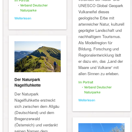
Im Portrait
•
Verband Deutscher
UNESCO Global Geopark
Naturparke
Vulkaneifel dieses
geologische Erbe mit
Weiterlesen
artenreicher Natur, kulturell
geprägter Landschaft und
nachhaltigem Tourismus.
Als Modellregion für
Bildung, Forschung und
Regionalentwicklung lädt
er dazu ein, das „Land der
Maare und Vulkane“ mit
allen Sinnen zu erleben.
Der Naturpark
Im Portrait
Nagelfluhkette
•
Verband Deutscher
Naturparke
Der Naturpark
Nagelfluhkette erstreckt
Weiterlesen
sich zwischen dem Allgäu
(Deutschland) und dem
Bregenzerwald
(Österreich) und verdankt
seinen Namen dem