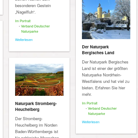
besonderen Gestein
„Nagelfluh“.
Im Portrait
•
Verband Deutscher
Naturparke
Weiterlesen
Der Naturpark
Bergisches Land
Der Naturpark Bergisches
Land ist einer der größten
Naturparke Nordrhein-
Westfalens und hat viel zu
bieten. Erfahren Sie hier
mehr.
Im Portrait
Naturpark Stromberg-
•
Verband Deutscher
Heuchelberg
Naturparke
Der Stromberg-
Weiterlesen
Heuchelberg im Norden
Baden-Württembergs ist
für zahlreiche Menschen