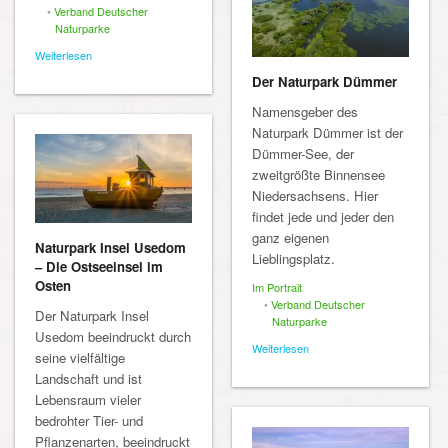
•
Verband Deutscher
Naturparke
Weiterlesen
Der Naturpark Dümmer
Namensgeber des
Naturpark Dümmer ist der
Dümmer-See, der
zweitgrößte Binnensee
Niedersachsens. Hier
findet jede und jeder den
ganz eigenen
Naturpark Insel Usedom
Lieblingsplatz.
– Die Ostseeinsel im
Osten
Im Portrait
•
Verband Deutscher
Der Naturpark Insel
Naturparke
Usedom beeindruckt durch
Weiterlesen
seine vielfältige
Landschaft und ist
Lebensraum vieler
bedrohter Tier- und
Pflanzenarten, beeindruckt