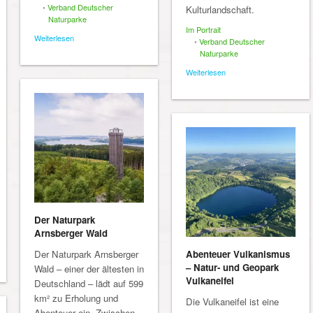
•
Verband Deutscher
Kulturlandschaft.
Naturparke
Im Portrait
Weiterlesen
•
Verband Deutscher
Naturparke
Weiterlesen
Der Naturpark
Arnsberger Wald
Der Naturpark Arnsberger
Abenteuer Vulkanismus
– Natur- und Geopark
Wald – einer der ältesten in
Vulkaneifel
Deutschland – lädt auf 599
km² zu Erholung und
Die Vulkaneifel ist eine
Abenteuer ein. Zwischen