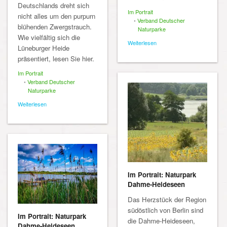
Deutschlands dreht sich
Im Portrait
nicht alles um den purpurn
•
Verband Deutscher
blühenden Zwergstrauch.
Naturparke
Wie vielfältig sich die
Weiterlesen
Lüneburger Heide
präsentiert, lesen Sie hier.
Im Portrait
•
Verband Deutscher
Naturparke
Weiterlesen
Im Portrait: Naturpark
Dahme-Heideseen
Das Herzstück der Region
südöstlich von Berlin sind
Im Portrait: Naturpark
die Dahme-Heideseen,
Dahme-Heideseen