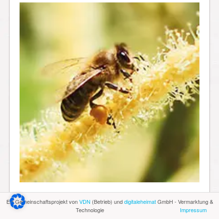
Honiggewinnung und Bienenhaltung in der Antike
Ein Gemeinschaftsprojekt von
VDN
(Betrieb) und
digitaleheimat
GmbH - Vermarktung &
14.05.: Mit Naturparkführerin Michaela Köhler zum
Technologie
Impressum