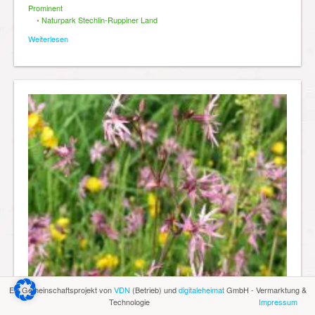
Prominent
•
Naturpark Stechlin-Ruppiner Land
Weiterlesen
Ein Gemeinschaftsprojekt von
VDN
(Betrieb) und
digitaleheimat
GmbH - Vermarktung &
Technologie
Impressum