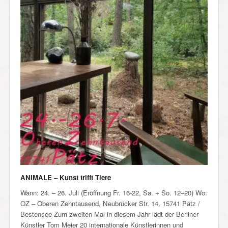
ANIMALE – Kunst trifft Tiere
Wann: 24. – 26. Juli (Eröffnung Fr. 16-22, Sa. + So. 12–20) Wo:
OZ – Oberen Zehntausend, Neubrücker Str. 14, 15741 Pätz /
Bestensee Zum zweiten Mal in diesem Jahr lädt der Berliner
Künstler Tom Meier 20 internationale Künstlerinnen und