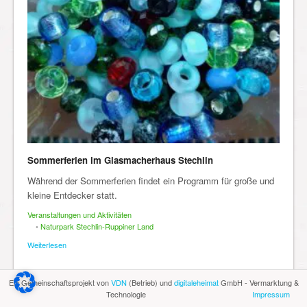
Sommerferien im Glasmacherhaus Stechlin
Während der Sommerferien findet ein Programm für große und
kleine Entdecker statt.
Veranstaltungen und Aktivitäten
•
Naturpark Stechlin-Ruppiner Land
Weiterlesen
Ein Gemeinschaftsprojekt von
VDN
(Betrieb) und
digitaleheimat
GmbH - Vermarktung &
Technologie
Impressum