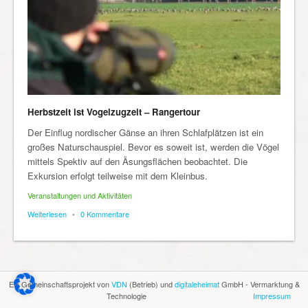
Herbstzeit ist Vogelzugzeit – Rangertour
Der Einflug nordischer Gänse an ihren Schlafplätzen ist ein
großes Naturschauspiel. Bevor es soweit ist, werden die Vögel
mittels Spektiv auf den Äsungsflächen beobachtet. Die
Exkursion erfolgt teilweise mit dem Kleinbus.
Veranstaltungen und Aktivitäten
Weiterlesen
•
0 Kommentare
Ein Gemeinschaftsprojekt von
VDN
(Betrieb) und
digitaleheimat
GmbH - Vermarktung &
Technologie
Impressum