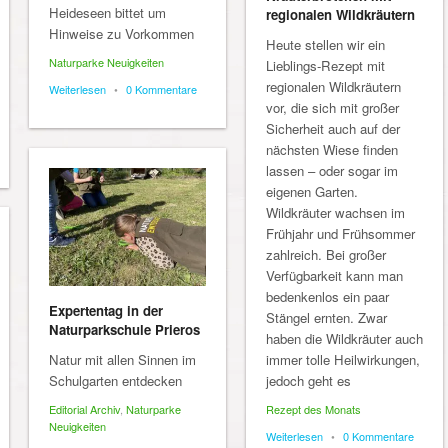
Heideseen bittet um
regionalen Wildkräutern
Hinweise zu Vorkommen
Heute stellen wir ein
Naturparke Neuigkeiten
Lieblings-Rezept mit
regionalen Wildkräutern
Weiterlesen
•
0 Kommentare
vor, die sich mit großer
Sicherheit auch auf der
nächsten Wiese finden
lassen – oder sogar im
eigenen Garten.
Wildkräuter wachsen im
Frühjahr und Frühsommer
zahlreich. Bei großer
Verfügbarkeit kann man
bedenkenlos ein paar
Expertentag in der
Stängel ernten. Zwar
Naturparkschule Prieros
haben die Wildkräuter auch
Natur mit allen Sinnen im
immer tolle Heilwirkungen,
Schulgarten entdecken
jedoch geht es
Editorial Archiv
,
Naturparke
Rezept des Monats
Neuigkeiten
Weiterlesen
•
0 Kommentare