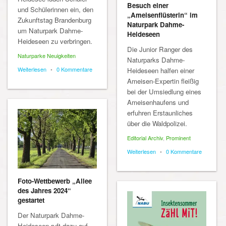
Besuch einer
und Schülerinnen ein, den
„Ameisenflüsterin“ im
Zukunftstag Brandenburg
Naturpark Dahme-
um Naturpark Dahme-
Heideseen
Heideseen zu verbringen.
Die Junior Ranger des
Naturparke Neuigkeiten
Naturparks Dahme-
Weiterlesen
•
0 Kommentare
Heideseen halfen einer
Ameisen-Expertin fleißig
bei der Umsiedlung eines
Ameisenhaufens und
erfuhren Erstaunliches
über die Waldpolizei.
Editorial Archiv
,
Prominent
Weiterlesen
•
0 Kommentare
Foto-Wettbewerb „Allee
des Jahres 2024“
gestartet
Der Naturpark Dahme-
Heideseen ruft dazu auf,