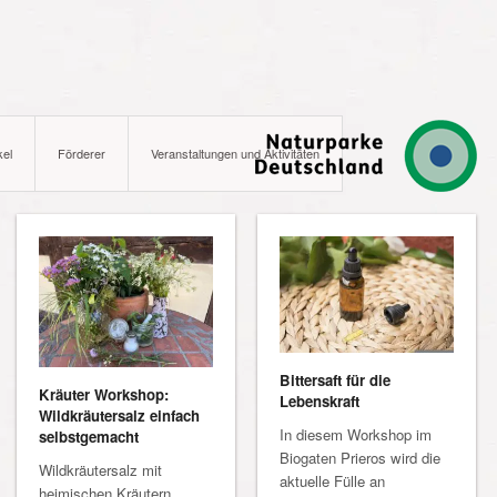
kel
Förderer
Veranstaltungen und Aktivitäten
Bittersaft für die
Kräuter Workshop:
Lebenskraft
Wildkräutersalz einfach
In diesem Workshop im
selbstgemacht
Biogaten Prieros wird die
Wildkräutersalz mit
aktuelle Fülle an
heimischen Kräutern