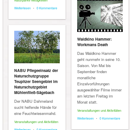
Weiterlesen
•
0 Kommentare
Waldkino Hammer:
Workmans Death
Das Waldkino Hammer
geht nunmehr in seine 10.
Saison. Von Mai bis
NABU Pflegeeinsatz der
September finden
Naturschutzgruppe
monatliche
Teupitzer Seengebiet im
Einzelvorführungen
Naturschutzgebiet
ausgewählter Filme immer
Mühlenfließ-Sägebach
am letzten Freitag im
Der NABU Dahmeland
Monat statt.
sucht helfende Hände für
Veranstaltungen und Aktivitäten
eine Feuchtwiesenmahd.
Weiterlesen
•
0 Kommentare
Veranstaltungen und Aktivitäten
Weiterlesen
•
0 Kommentare