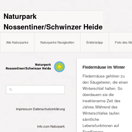
Naturpark
Nossentiner/Schwinzer Heide
Alle Naturparke
Naturparke Neuigkeiten
Erlebnistipp
Foto des M
Fledermäuse im Winter
Fledermäuse gehören zu
den Säugetieren, die einen
Winterschlaf halten. So
überdauern sie die
insektenarme Zeit des
Jahres.Während des
Impressum
Datenschutzerklärung
Winterschlafes laufen
sämtliche
Lebensfunktionen auf
Info zum Naturpark
Sparflamme.