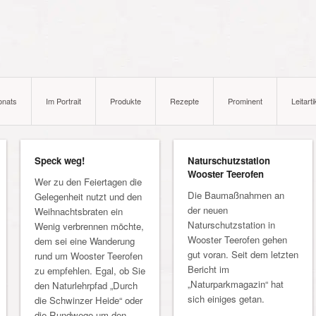
onats
Im Portrait
Produkte
Rezepte
Prominent
Leitarti
Speck weg!
Naturschutzstation
Wooster Teerofen
Wer zu den Feiertagen die
Die Baumaßnahmen an
Gelegenheit nutzt und den
der neuen
Weihnachtsbraten ein
Naturschutzstation in
Wenig verbrennen möchte,
Wooster Teerofen gehen
dem sei eine Wanderung
gut voran. Seit dem letzten
rund um Wooster Teerofen
Bericht im
zu empfehlen. Egal, ob Sie
„Naturparkmagazin“ hat
den Naturlehrpfad „Durch
sich einiges getan.
die Schwinzer Heide“ oder
die Rundwege um den