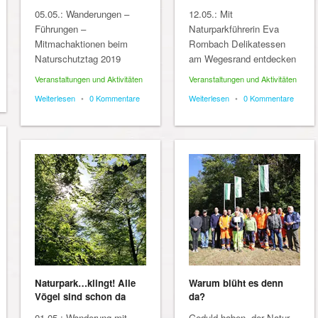
05.05.: Wanderungen –
12.05.: Mit
Führungen –
Naturparkführerin Eva
Mitmachaktionen beim
Rombach Delikatessen
Naturschutztag 2019
am Wegesrand entdecken
Veranstaltungen und Aktivitäten
Veranstaltungen und Aktivitäten
Weiterlesen
•
0 Kommentare
Weiterlesen
•
0 Kommentare
Naturpark…klingt! Alle
Warum blüht es denn
Vögel sind schon da
da?
01.05.: Wanderung mit
Geduld haben, der Natur