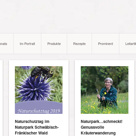
onats
Im Portrait
Produkte
Rezepte
Prominent
Leitarti
Naturschutztag im
Naturpark…schmeckt!
Naturpark Schwäbisch-
Genussvolle
Fränkischer Wald
Kräuterwanderung