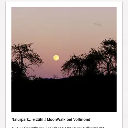
Naturpark…erzählt! MoonWalk bei Vollmond
13.10.: Gemütlicher Abendspaziergang bei Vollmond mit