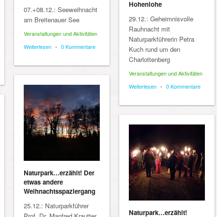
Hohenlohe
07.+08.12.: Seeweihnacht
29.12.: Geheimnisvolle
am Breitenauer See
Rauhnacht mit
Veranstaltungen und Aktivitäten
Naturparkführerin Petra
Weiterlesen
•
0 Kommentare
Kuch rund um den
Charlottenberg
Veranstaltungen und Aktivitäten
Weiterlesen
•
0 Kommentare
Naturpark…erzählt! Der
etwas andere
Weihnachtsspaziergang
25.12.: Naturparkführer
Naturpark…erzählt!
Prof. Dr. Manfred Krautter