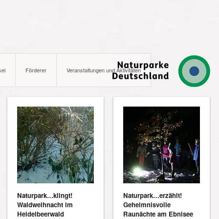
kel
Förderer
Veranstaltungen und Aktivitäten
Naturpark…klingt!
Naturpark…erzählt!
Waldweihnacht im
Geheimnisvolle
Heidelbeerwald
Raunächte am Ebnisee