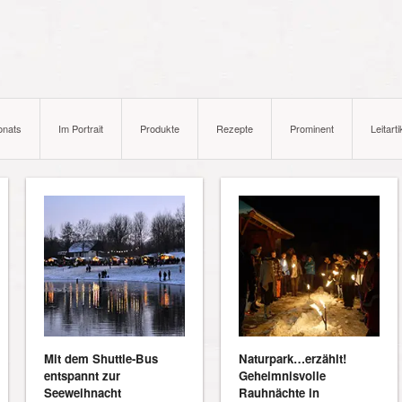
onats
Im Portrait
Produkte
Rezepte
Prominent
Leitarti
Mit dem Shuttle-Bus
Naturpark…erzählt!
entspannt zur
Geheimnisvolle
Seeweihnacht
Rauhnächte in