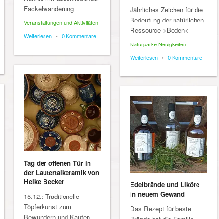
Fackelwanderung
Jährliches Zeichen für die
Bedeutung der natürlichen
Veranstaltungen und Aktivitäten
Ressource >Boden<
Weiterlesen
•
0 Kommentare
Naturparke Neuigkeiten
Weiterlesen
•
0 Kommentare
Tag der offenen Tür in
der Lautertalkeramik von
Heike Becker
Edelbrände und Liköre
in neuem Gewand
15.12.: Traditionelle
Töpferkunst zum
Das Rezept für beste
Bewundern und Kaufen
Brände hat die Familie