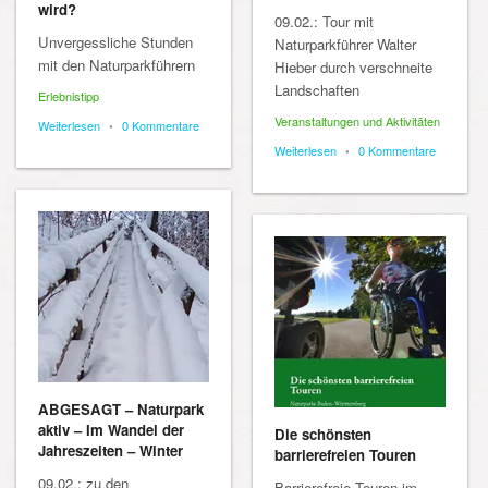
wird?
09.02.: Tour mit
Unvergessliche Stunden
Naturparkführer Walter
mit den Naturparkführern
Hieber durch verschneite
Landschaften
Erlebnistipp
Veranstaltungen und Aktivitäten
Weiterlesen
•
0 Kommentare
Weiterlesen
•
0 Kommentare
ABGESAGT – Naturpark
aktiv – Im Wandel der
Die schönsten
Jahreszeiten – Winter
barrierefreien Touren
09.02.: zu den
Barrierefreie Touren im