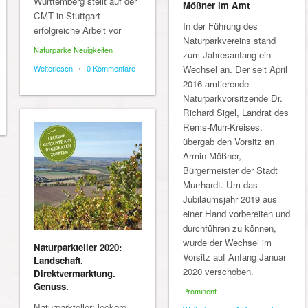
Württemberg stellt auf der
Mößner im Amt
CMT in Stuttgart
In der Führung des
erfolgreiche Arbeit vor
Naturparkvereins stand
Naturparke Neuigkeiten
zum Jahresanfang ein
Weiterlesen
•
0 Kommentare
Wechsel an. Der seit April
2016 amtierende
Naturparkvorsitzende Dr.
Richard Sigel, Landrat des
Rems-Murr-Kreises,
übergab den Vorsitz an
Armin Mößner,
Bürgermeister der Stadt
Murrhardt. Um das
Jubiläumsjahr 2019 aus
einer Hand vorbereiten und
durchführen zu können,
wurde der Wechsel im
Naturparkteller 2020:
Vorsitz auf Anfang Januar
Landschaft.
2020 verschoben.
Direktvermarktung.
Genuss.
Prominent
Naturparkteller: leckere