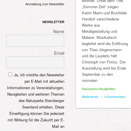
eröffnet. Unter dem Titel
Anmeldung zum Newsletter
„Sommer Zeit“ zeigen
Katrin Marin und Brunhilde
Handorf verschiedene
NEWSLETTER
Werke aus
Metallgestaltung und
Name
Malerei. Musikalisch
begleitet wird die Eröffnung
von Theo Jörgensmann
Email
und die Laudatio hält
Christoph von Fircks. Die
Ausstellung wird bis Ende
September zu den
Ja, ich möchte den Newsletter
normalen
per E-Mail mit aktuellen
Informationen zu Veranstaltungen,
Naturparke Neuigkeiten
Neuigkeiten und weiteren Themen
Weiterlesen
•
0 Kommentare
des Naturparks Sternberger
Seenland erhalten. Diese
Einwilligung können Sie jederzeit
mit Wirkung für die Zukunft per E-
Mail an