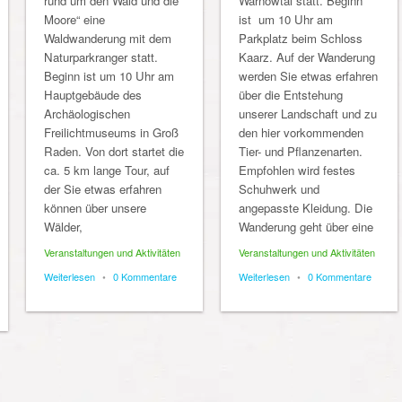
rund um den Wald und die
Warnowtal statt. Beginn
Moore“ eine
ist um 10 Uhr am
Waldwanderung mit dem
Parkplatz beim Schloss
Naturparkranger statt.
Kaarz. Auf der Wanderung
Beginn ist um 10 Uhr am
werden Sie etwas erfahren
Hauptgebäude des
über die Entstehung
Archäologischen
unserer Landschaft und zu
Freilichtmuseums in Groß
den hier vorkommenden
Raden. Von dort startet die
Tier- und Pflanzenarten.
ca. 5 km lange Tour, auf
Empfohlen wird festes
der Sie etwas erfahren
Schuhwerk und
können über unsere
angepasste Kleidung. Die
Wälder,
Wanderung geht über eine
Veranstaltungen und Aktivitäten
Veranstaltungen und Aktivitäten
Weiterlesen
•
0 Kommentare
Weiterlesen
•
0 Kommentare