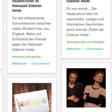
Student:innen im
Dübener Heide
Naturpark Dübener
Es war einmal… Der
Heide
Heidemönch führt mit
Für drei erlebnisreiche
spannenden, lustigen und
Sommerwochen tauschten
informativen Geschichten
sieben Student:innen aus
durch eine der „Perlen der
England, Wales und
Dübener Heide“.
Schottland den Hörsaal
Veranstaltungen und Aktivitäten
gegen den Naturpark
Weiterlesen
•
0 Kommentare
Dübener Heide.
Naturparke Neuigkeiten
Weiterlesen
•
0 Kommentare