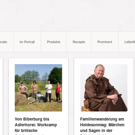
onats
Im Portrait
Produkte
Rezepte
Prominent
Leitarti
Von Biberburg bis
Familienwanderung am
Adlerhorst: Workcamp
Heidesonntag: Märchen
für britische
und Sagen in der