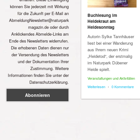
können Sie jederzeit mit Wirkung
für die Zukunft per E-Mail an
Buchlesung im
AbmeldungNewsletter@naturpark
Heidekraut am
magazin.de oder durch
Heidesonntag
Anklickendes Abmelde-Links am
Autorin Sylke Tannhäuser
Ende des Newsletters widerrufen.
liest bei einer Wanderung
Die erhobenen Daten dienen nur
aus Ihrem neuen Krimi
der Versendung des Newsletters
„Heidetod“, der erstmalig
und der Dokumentation Ihrer
im Naturpark Dübener
Zustimmung. Weitere
Heide spielt.
Informationen finden Sie unter der
Veranstaltungen und Aktivitäten
Datenschutzerklärung.
Weiterlesen
•
0 Kommentare