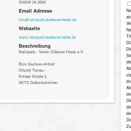
034243 34 2009
Email Adresse
Ne
ak
info@naturpark-duebener-heide.de
Ve
Webseite
Ne
Th
www.naturpark-duebener-heide.de
Dü
Beschreibung
Di
Naturpark - Verein Dübener Heide e.V.
Si
di
Büro Sachsen-Anhalt
Ab
Ortsteil Tornau -
ur
Krinaer Straße 2
du
06772 Gräfenhainichen
Ab
de
Di
di
de
Do
Zu