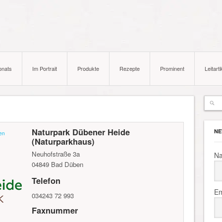
onats
Im Portrait
Produkte
Rezepte
Prominent
Leitarti
Naturpark Dübener Heide
NE
en
(Naturparkhaus)
Neuhofstraße 3a
N
04849
Bad Düben
Telefon
Em
034243 72 993
Faxnummer