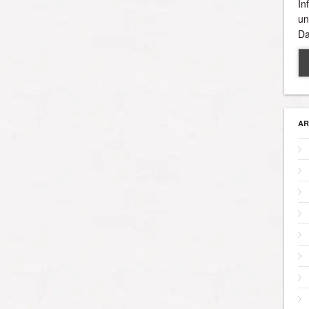
In
un
Da
AR