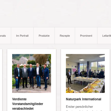
onats
Im Portrait
Produkte
Rezepte
Prominent
Leitarti
Verdiente
Naturpark international
Vorstandsmitglieder
Erster persönlicher
verabschiedet