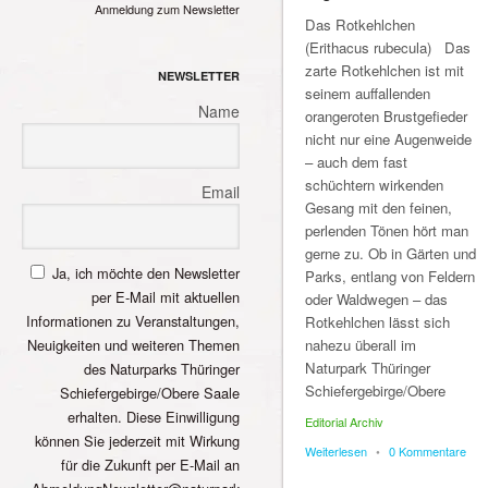
Anmeldung zum Newsletter
Das Rotkehlchen
(Erithacus rubecula) Das
zarte Rotkehlchen ist mit
NEWSLETTER
seinem auffallenden
Name
orangeroten Brustgefieder
nicht nur eine Augenweide
– auch dem fast
schüchtern wirkenden
Email
Gesang mit den feinen,
perlenden Tönen hört man
gerne zu. Ob in Gärten und
Ja, ich möchte den Newsletter
Parks, entlang von Feldern
per E-Mail mit aktuellen
oder Waldwegen – das
Informationen zu Veranstaltungen,
Rotkehlchen lässt sich
Neuigkeiten und weiteren Themen
nahezu überall im
Naturpark Thüringer
des Naturparks Thüringer
Schiefergebirge/Obere
Schiefergebirge/Obere Saale
erhalten. Diese Einwilligung
Editorial Archiv
können Sie jederzeit mit Wirkung
Weiterlesen
•
0 Kommentare
für die Zukunft per E-Mail an