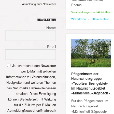
Anmeldung zum Newsletter
Prieros
Veranstaltungen und Aktivitäten
Weiterlesen
•
0 Kommentare
NEWSLETTER
Name
Email
Ja, ich möchte den Newsletter
per E-Mail mit aktuellen
Pflegeeinsatz der
Informationen zu Veranstaltungen,
Naturschutzgruppe
Neuigkeiten und weiteren Themen
«Teupitzer Seengebiet»
des Naturparks Dahme-Heideseen
im Naturschutzgebiet
«Mühlenfließ-Sägebach»
erhalten. Diese Einwilligung
können Sie jederzeit mit Wirkung
Für den Pflegeeinsatz im
für die Zukunft per E-Mail an
Naturschutzgebiet
AbmeldungNewsletter@naturpark
«Mühlenfließ-Sägebach»