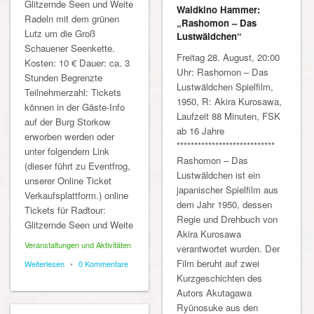
Glitzernde Seen und Weite
Waldkino Hammer:
Radeln mit dem grünen
„Rashomon – Das
Lutz um die Groß
Lustwäldchen“
Schauener Seenkette.
Freitag 28. August, 20:00
Kosten: 10 € Dauer: ca. 3
Uhr: Rashomon – Das
Stunden Begrenzte
Lustwäldchen Spielﬁlm,
Teilnehmerzahl: Tickets
1950, R: Akira Kurosawa,
können in der Gäste-Info
Laufzeit 88 Minuten, FSK
auf der Burg Storkow
ab 16 Jahre
erworben werden oder
****************************
unter folgendem Link
Rashomon – Das
(dieser führt zu Eventfrog,
Lustwäldchen ist ein
unserer Online Ticket
japanischer Spielfilm aus
Verkaufsplattform.) online
dem Jahr 1950, dessen
Tickets für Radtour:
Regie und Drehbuch von
Glitzernde Seen und Weite
Akira Kurosawa
Veranstaltungen und Aktivitäten
verantwortet wurden. Der
Film beruht auf zwei
Weiterlesen
•
0 Kommentare
Kurzgeschichten des
Autors Akutagawa
Ryūnosuke aus den