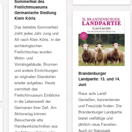
Sommerfest des
Freilichtmuseums
Germanische Siedlung
Klein Köris
Das beliebte Sommerfest
zieht jedes Jahr Jung und
Alt nach Klein Köris. In der
archäologischen
Freilichtschau wurden
Wohn- und
Vorratsgebäude, Brunnen
und andere Einrichtungen
Brandenburger
an originalen Standorten
Landpartie: 13. und 14.
wieder aufgebau. Heute
Juni
vermittelt das
Raus aufs Land!
Freilichtmuseum Einblicke
Genießen, kennenlernen
in die Lebenswelt der
und Freu(n)de finden: Die
Germanen ihrer Zeit. Am
Brandenburger Landpartie
Aktionstag können
bietet vielfältige und
Besuchende alte
jährlich neue Facetten.
Handwerkstechniken aus
Auch im Naturpark