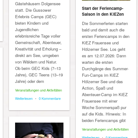
Gästehäusern Dolgensee
Start der Feriencamp-
statt. Die Gussower
Saison in den KiEZen
Erlebnis Camps (GEC)
bieten Kindern und
Die Sommerferien starten
Jugendlichen
bald und damit auch die
erlebnisreiche Tage voller
ersten Feriencamps in den
Gemeinschaft, Abenteuer,
KiEZ Frauensee und
Kreativität und Erholung –
Hölzerner See. Los geht
direkt am See, umgeben
es am 12.07.2026: Dann
von Wäldern und Natur.
warten die ersten
Ob beim GEC Kids (7–13
Durchgänge des Summer-
Jahre), GEC Teens (13–19
Fun-Camps im KiEZ
Jahre) oder dem
Hölzerner See und das
Action, Spaß und
Veranstaltungen und Aktivitäten
Abenteuer-Camp im KiEZ
Weiterlesen
•
0 Kommentare
Frauensee mit einer
Woche Sommerspaß pur
auf die Kids. Hinweis: In
beiden Feriencamps gibt
Veranstaltungen und Aktivitäten
Weiterlesen
•
0 Kommentare