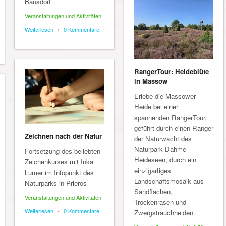
Bausdorf
Veranstaltungen und Aktivitäten
Weiterlesen
•
0 Kommentare
RangerTour: Heideblüte
in Massow
Erlebe die Massower
Heide bei einer
spannenden RangerTour,
geführt durch einen Ranger
Zeichnen nach der Natur
der Naturwacht des
Naturpark Dahme-
Fortsetzung des beliebten
Heideseen, durch ein
Zeichenkurses mit Inka
einzigartiges
Lumer im Infopunkt des
Landschaftsmosaik aus
Naturparks in Prieros
Sandflächen,
Veranstaltungen und Aktivitäten
Trockenrasen und
Weiterlesen
•
0 Kommentare
Zwergstrauchheiden.