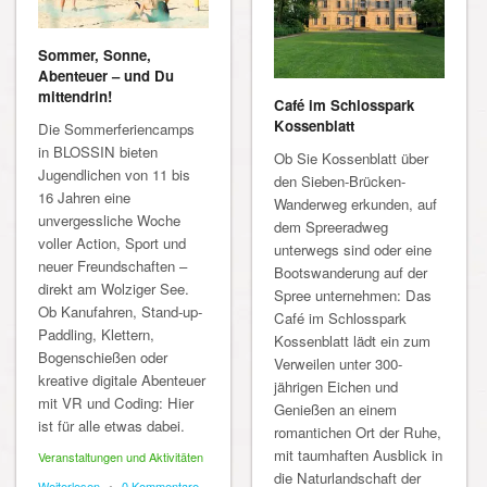
Sommer, Sonne,
Abenteuer – und Du
mittendrin!
Café im Schlosspark
Kossenblatt
Die Sommerferiencamps
in BLOSSIN bieten
Ob Sie Kossenblatt über
Jugendlichen von 11 bis
den Sieben-Brücken-
16 Jahren eine
Wanderweg erkunden, auf
unvergessliche Woche
dem Spreeradweg
voller Action, Sport und
unterwegs sind oder eine
neuer Freundschaften –
Bootswanderung auf der
direkt am Wolziger See.
Spree unternehmen: Das
Ob Kanufahren, Stand-up-
Café im Schlosspark
Paddling, Klettern,
Kossenblatt lädt ein zum
Bogenschießen oder
Verweilen unter 300-
kreative digitale Abenteuer
jährigen Eichen und
mit VR und Coding: Hier
Genießen an einem
ist für alle etwas dabei.
romantichen Ort der Ruhe,
mit taumhaften Ausblick in
Veranstaltungen und Aktivitäten
die Naturlandschaft der
Weiterlesen
•
0 Kommentare