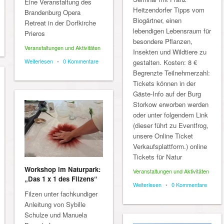
Eine Veranstaltung des
Heitzendorfer Tipps vom
Brandenburg Opera
Biogärtner, einen
Retreat in der Dorfkirche
lebendigen Lebensraum für
Prieros
besondere Pflanzen,
Veranstaltungen und Aktivitäten
Insekten und Wildtiere zu
Weiterlesen
•
0 Kommentare
gestalten. Kosten: 8 €
Begrenzte Teilnehmerzahl:
Tickets können in der
Gäste-Info auf der Burg
Storkow erworben werden
oder unter folgendem Link
(dieser führt zu Eventfrog,
unsere Online Ticket
Verkaufsplattform.) online
Tickets für Natur
Workshop im Naturpark:
Veranstaltungen und Aktivitäten
„Das 1 x 1 des Filzens“
Weiterlesen
•
0 Kommentare
Filzen unter fachkundiger
Anleitung von Sybille
Schulze und Manuela