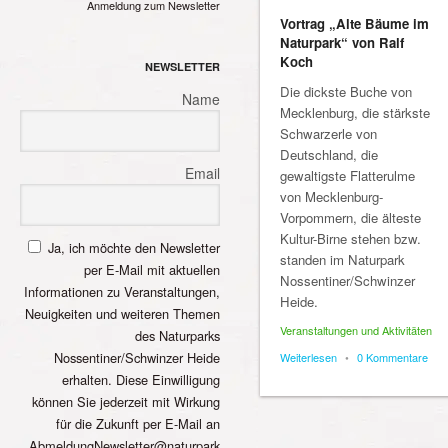
Anmeldung zum Newsletter
Vortrag „Alte Bäume im
Naturpark“ von Ralf
Koch
NEWSLETTER
Die dickste Buche von
Name
Mecklenburg, die stärkste
Schwarzerle von
Deutschland, die
Email
gewaltigste Flatterulme
von Mecklenburg-
Vorpommern, die älteste
Kultur-Birne stehen bzw.
Ja, ich möchte den Newsletter
standen im Naturpark
per E-Mail mit aktuellen
Nossentiner/Schwinzer
Informationen zu Veranstaltungen,
Heide.
Neuigkeiten und weiteren Themen
Veranstaltungen und Aktivitäten
des Naturparks
Nossentiner/Schwinzer Heide
Weiterlesen
•
0 Kommentare
erhalten. Diese Einwilligung
können Sie jederzeit mit Wirkung
für die Zukunft per E-Mail an
AbmeldungNewsletter@naturpark