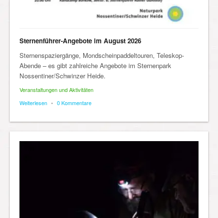
Sternenführer-Angebote im August 2026
Sternenspaziergänge, Mondscheinpaddeltouren, Teleskop-
Abende – es gibt zahlreiche Angebote im Sternenpark
Nossentiner/Schwinzer Heide.
Veranstaltungen und Aktivitäten
Weiterlesen
•
0 Kommentare