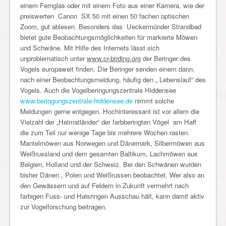
einem Fernglas oder mit einem Foto aus einer Kamera, wie der
preiswerten Canon SX 50 mit einen 50 fachen optischen
Zoom, gut ablesen. Besonders das Ueckermünder Strandbad
bietet gute Beobachtungsmöglichkeiten für markierte Möwen
und Schwäne. Mit Hilfe des Internets lässt sich
unproblematisch unter
www.cr-birding.org
der Beringer des
Vogels europaweit finden. Die Beringer senden einem dann,
nach einer Beobachtungsmeldung, häufig den „ Lebenslauf“ des
Vogels. Auch die Vogelberingungszentrale Hiddensee
www.beringungszentrale-hiddensee.de
nimmt solche
Meldungen gerne entgegen. Hochinteressant ist vor allem die
Vielzahl der „Heimatländer“ der farbberingten Vögel am Haff
die zum Teil nur wenige Tage bis mehrere Wochen rasten.
Mantelmöwen aus Norwegen und Dänemark, Silbermöwen aus
Weißrussland und dem gesamten Baltikum, Lachmöwen aus
Belgien, Holland und der Schweiz. Bei den Schwänen wurden
bisher Dänen , Polen und Weißrussen beobachtet. Wer also an
den Gewässern und auf Feldern in Zukunft vermehrt nach
farbigen Fuss- und Halsringen Ausschau hält, kann damit aktiv
zur Vogelforschung beitragen.