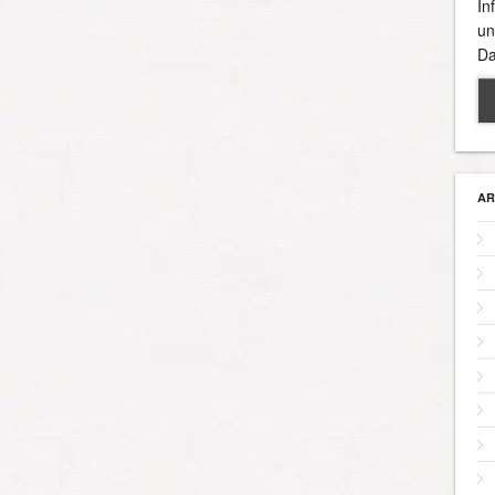
In
un
Da
AR