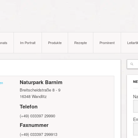
onats
Im Portrait
Produkte
Rezepte
Prominent
Leitarti
Naturpark Barnim
NE
en
Breitscheidstraße 8 - 9
16348
Wandlitz
N
Telefon
(+49) 033397 29990
Em
Faxnummer
(+49) 033397 299913