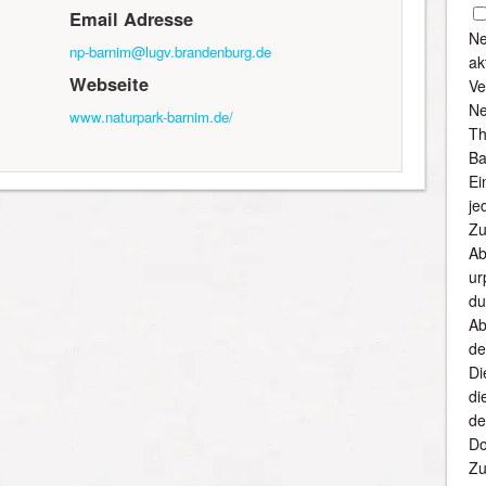
Email Adresse
Ne
np-barnim@lugv.brandenburg.de
ak
Webseite
Ve
Ne
www.naturpark-barnim.de/
Th
Ba
Ei
je
Zu
Ab
ur
du
Ab
de
Di
di
de
Do
Zu