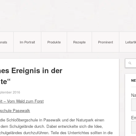
onats
Im Portrait
Produkte
Rezepte
Prominent
Leitarti
hes Ereignis in der
te“
NE
ptember 2016
N
eit – Vom Wald zum Forst
gschule Pasewalk
Em
 die Schloßbergschule in Pasewalk und der Naturpark einen
dem Schulgelände durch. Dabei entwickelte sich die Idee,
hulgeländes durchzuführen. Teile des Unterrichtes sollten in die