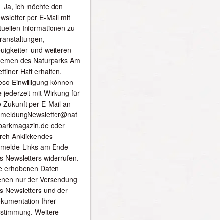
Ja, ich möchte den
wsletter per E-Mail mit
tuellen Informationen zu
ranstaltungen,
uigkeiten und weiteren
emen des Naturparks Am
ettiner Haff erhalten.
ese Einwilligung können
e jederzeit mit Wirkung für
e Zukunft per E-Mail an
meldungNewsletter@nat
parkmagazin.de oder
rch Anklickendes
melde-Links am Ende
s Newsletters widerrufen.
e erhobenen Daten
enen nur der Versendung
s Newsletters und der
kumentation Ihrer
stimmung. Weitere