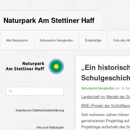
Naturpark Am Stettiner Haff
Alle Naturparke
Naturparke Neuigkeiten
Erlebnistipp
Foto des M
„Ein historisc
Schulgeschich
Naturparke Neuigkeiten
am 16. Se
Landschaft im Wandel der Z
BNE–Projekt der Schloßber
Impressum
Datenschutzerklärung
Seit mehreren Jahren führen
gemeinsamen Projekttag auf 
Projekttage außerhalb des Sc
Info zum Naturpark