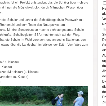
rgebnis ist ein Projekt entstanden, das die Schüler über mehrere
und ihnen die Möglichkeit gibt, durch Mitmachen Wissen über
Ne
en.
ak
Ve
h die Schüler und Lehrer der Schloßbergschule Pasewalk mit
Ne
s Rothemühl und dem Team des Naturparkes am
Th
und. Mit drei Sonderbussen machte sich die gesamte Schule
St
ehrkräfte, Schulbegleiter, SSA) machten sich auf den Weg.
 hat die Schule im Wald verbracht und an sechs Stationen, den
Di
 etwas über die Landschaft im Wandel der Zeit – Vom Wald zum
Si
di
Ab
ur
5./ 6. Klasse)
du
 Klasse)
Ab
zes (Mittelalter) (8. Klasse)
de
irtschaft (9. Klasse)
Di
)
di
de
Do
Zu