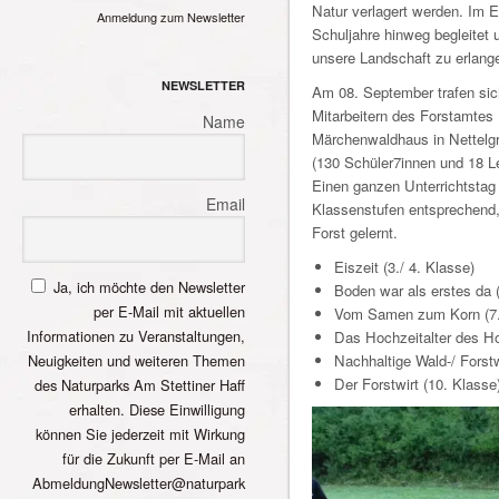
Natur verlagert werden. Im E
Anmeldung zum Newsletter
Schuljahre hinweg begleitet 
unsere Landschaft zu erlang
NEWSLETTER
Am 08. September trafen sic
Mitarbeitern des Forstamte
Name
Märchenwaldhaus in Nettelgr
(130 Schüler7innen und 18 L
Einen ganzen Unterrichtstag
Email
Klassenstufen entsprechend,
Forst gelernt.
Eiszeit (3./ 4. Klasse)
Ja, ich möchte den Newsletter
Boden war als erstes da (
per E-Mail mit aktuellen
Vom Samen zum Korn (7.
Informationen zu Veranstaltungen,
Das Hochzeitalter des Hol
Neuigkeiten und weiteren Themen
Nachhaltige Wald-/ Forstw
Der Forstwirt (10. Klasse
des Naturparks Am Stettiner Haff
erhalten. Diese Einwilligung
können Sie jederzeit mit Wirkung
für die Zukunft per E-Mail an
AbmeldungNewsletter@naturpark