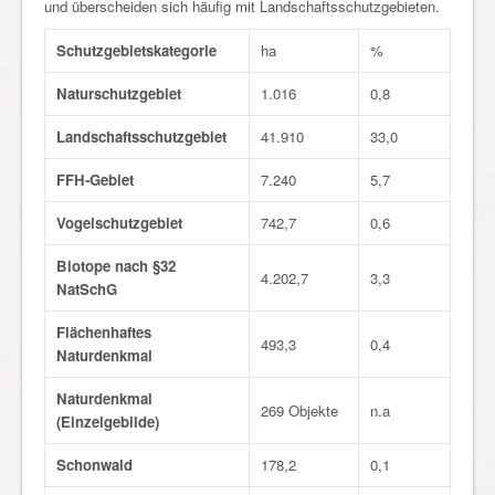
und überscheiden sich häufig mit Landschaftsschutzgebieten.
Schutzgebietskategorie
ha
%
Naturschutzgebiet
1.016
0,8
Landschaftsschutzgebiet
41.910
33,0
FFH-Gebiet
7.240
5,7
Vogelschutzgebiet
742,7
0,6
Biotope nach §32
4.202,7
3,3
NatSchG
Flächenhaftes
493,3
0,4
Naturdenkmal
Naturdenkmal
269 Objekte
n.a
(Einzelgebilde)
Schonwald
178,2
0,1