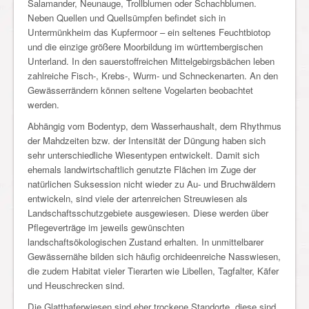
Salamander, Neunauge, Trollblumen oder Schachblumen.
Neben Quellen und Quellsümpfen befindet sich in
Untermünkheim das Kupfermoor – ein seltenes Feuchtbiotop
und die einzige größere Moorbildung im württembergischen
Unterland. In den sauerstoffreichen Mittelgebirgsbächen leben
zahlreiche Fisch-, Krebs-, Wurm- und Schneckenarten. An den
Gewässerrändern können seltene Vogelarten beobachtet
werden.
Abhängig vom Bodentyp, dem Wasserhaushalt, dem Rhythmus
der Mahdzeiten bzw. der Intensität der Düngung haben sich
sehr unterschiedliche Wiesentypen entwickelt. Damit sich
ehemals landwirtschaftlich genutzte Flächen im Zuge der
natürlichen Suksession nicht wieder zu Au- und Bruchwäldern
entwickeln, sind viele der artenreichen Streuwiesen als
Landschaftsschutzgebiete ausgewiesen. Diese werden über
Pflegeverträge im jeweils gewünschten
landschaftsökologischen Zustand erhalten. In unmittelbarer
Gewässernähe bilden sich häufig orchideenreiche Nasswiesen,
die zudem Habitat vieler Tierarten wie Libellen, Tagfalter, Käfer
und Heuschrecken sind.
Die Glatthaferwiesen sind eher trockene Standorte, diese sind