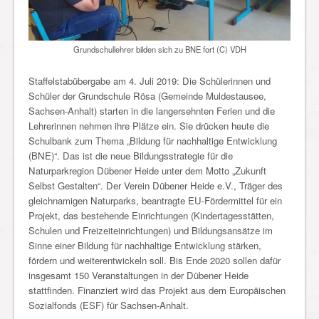
Grundschullehrer bilden sich zu BNE fort (C) VDH
Staffelstabübergabe am 4. Juli 2019: Die Schülerinnen und
Schüler der Grundschule Rösa (Gemeinde Muldestausee,
Sachsen-Anhalt) starten in die langersehnten Ferien und die
Lehrerinnen nehmen ihre Plätze ein. Sie drücken heute die
Schulbank zum Thema „Bildung für nachhaltige Entwicklung
(BNE)“. Das ist die neue Bildungsstrategie für die
Naturparkregion Dübener Heide unter dem Motto „Zukunft
Selbst Gestalten“. Der Verein Dübener Heide e.V., Träger des
gleichnamigen Naturparks, beantragte EU-Fördermittel für ein
Projekt, das bestehende Einrichtungen (Kindertagesstätten,
Schulen und Freizeiteinrichtungen) und Bildungsansätze im
Sinne einer Bildung für nachhaltige Entwicklung stärken,
fördern und weiterentwickeln soll. Bis Ende 2020 sollen dafür
i
nsgesamt 150 V
eranstaltungen in der Dübener Heide
stattfinden. Finanziert wird das Projekt
aus dem Europäischen
Sozialfonds (ESF) für Sachsen-Anhalt.