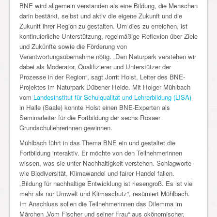
BNE wird allgemein verstanden als eine Bildung, die Menschen
darin bestärkt, selbst und aktiv die eigene Zukunft und die
Zukunft ihrer Region zu gestalten. Um dies zu erreichen, ist
kontinuierliche Unterstützung, regelmäßige Reflexion über Ziele
und Zukünfte sowie die Förderung von
Verantwortungsübernahme nötig. „Den Naturpark verstehen wir
dabei als Moderator, Qualifizierer und Unterstützer der
Prozesse in der Region“, sagt Jorrit Holst, Leiter des BNE-
Projektes im Naturpark Dübener Heide. Mit Holger Mühlbach
vom
Landesinstitut für Schulqualität und Lehrerbildung (LISA)
in Halle (Saale) konnte Holst einen BNE-Experten als
Seminarleiter für die Fortbildung der sechs Rösaer
Grundschullehrerinnen gewinnen.
Mühlbach führt in das Thema BNE ein und gestaltet die
Fortbildung interaktiv. Er möchte von den Teilnehmerinnen
wissen, was sie unter Nachhaltigkeit verstehen. Schlagworte
wie Biodiversität, Klimawandel und fairer Handel fallen.
„Bildung für nachhaltige Entwicklung ist riesengroß. Es ist viel
mehr als nur Umwelt und Klimaschutz“, resümiert Mühlbach.
Im Anschluss sollen die Teilnehmerinnen das Dilemma im
Märchen „Vom Fischer und seiner Frau“ aus okönomischer,