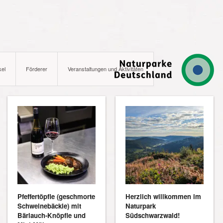
kel
Förderer
Veranstaltungen und Aktivitäten
Pfeffertöpfle (geschmorte
Herzlich willkommen im
Schweinebäckle) mit
Naturpark
Bärlauch-Knöpfle und
Südschwarzwald!