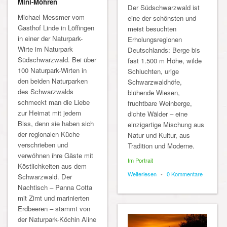
Mini-Möhren
Der Südschwarzwald ist
Michael Messmer vom
eine der schönsten und
Gasthof Linde in Löffingen
meist besuchten
in einer der Naturpark-
Erholungsregionen
Wirte im Naturpark
Deutschlands: Berge bis
Südschwarzwald. Bei über
fast 1.500 m Höhe, wilde
100 Naturpark-Wirten in
Schluchten, urige
den beiden Naturparken
Schwarzwaldhöfe,
des Schwarzwalds
blühende Wiesen,
schmeckt man die Liebe
fruchtbare Weinberge,
zur Heimat mit jedem
dichte Wälder – eine
Biss, denn sie haben sich
einzigartige Mischung aus
der regionalen Küche
Natur und Kultur, aus
verschrieben und
Tradition und Moderne.
verwöhnen ihre Gäste mit
Im Portrait
Köstlichkeiten aus dem
Weiterlesen
•
0 Kommentare
Schwarzwald. Der
Nachtisch – Panna Cotta
mit Zimt und marinierten
Erdbeeren – stammt von
der Naturpark-Köchin Aline