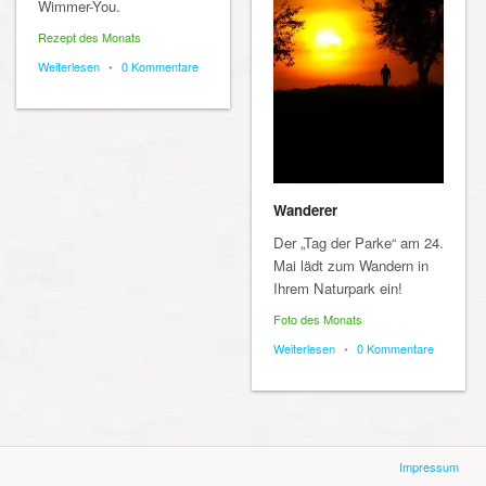
Wimmer-You.
Rezept des Monats
Weiterlesen
•
0 Kommentare
Wanderer
Der „Tag der Parke“ am 24.
Mai lädt zum Wandern in
Ihrem Naturpark ein!
Foto des Monats
Weiterlesen
•
0 Kommentare
Impressum