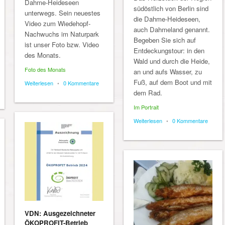
Dahme-Heideseen
südöstlich von Berlin sind
unterwegs. Sein neuestes
die Dahme-Heideseen,
Video zum Wiedehopf-
auch Dahmeland genannt.
Nachwuchs im Naturpark
Begeben Sie sich auf
ist unser Foto bzw. Video
Entdeckungstour: in den
des Monats.
Wald und durch die Heide,
Foto des Monats
an und aufs Wasser, zu
Fuß, auf dem Boot und mit
Weiterlesen
•
0 Kommentare
dem Rad.
Im Portrait
Weiterlesen
•
0 Kommentare
VDN: Ausgezeichneter
ÖKOPROFIT-Betrieb