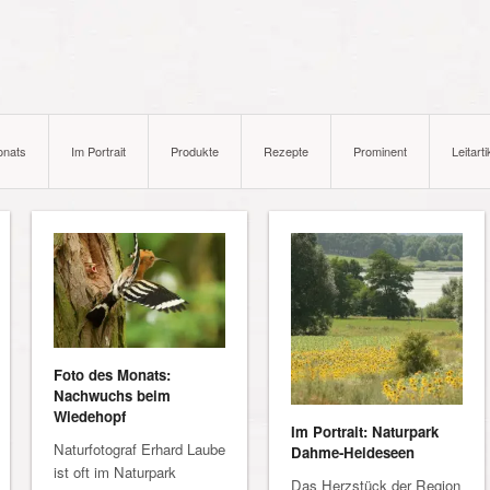
onats
Im Portrait
Produkte
Rezepte
Prominent
Leitarti
Foto des Monats:
Nachwuchs beim
Wiedehopf
Im Portrait: Naturpark
Naturfotograf Erhard Laube
Dahme-Heideseen
ist oft im Naturpark
Das Herzstück der Region