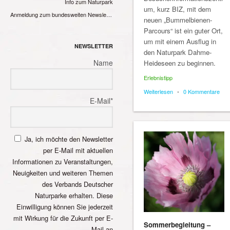
Info zum Naturpark
um, kurz BIZ, mit dem
Anmeldung zum bundesweiten Newsletter
neuen „Bummelbienen-
Parcours“ ist ein guter Ort,
um mit einem Ausflug in
NEWSLETTER
den Naturpark Dahme-
Name
Heideseen zu beginnen.
Erlebnistipp
Weiterlesen
•
0 Kommentare
E-Mail*
Ja, ich möchte den Newsletter
per E-Mail mit aktuellen
Informationen zu Veranstaltungen,
Neuigkeiten und weiteren Themen
des Verbands Deutscher
Naturparke erhalten. Diese
Einwilligung können Sie jederzeit
mit Wirkung für die Zukunft per E-
Sommerbegleitung –
Mail an