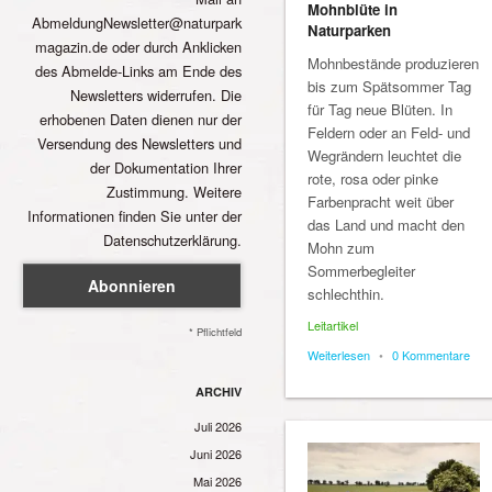
Mohnblüte in
AbmeldungNewsletter@naturpark
Naturparken
magazin.de oder durch Anklicken
Mohnbestände produzieren
des Abmelde-Links am Ende des
bis zum Spätsommer Tag
Newsletters widerrufen. Die
für Tag neue Blüten. In
erhobenen Daten dienen nur der
Feldern oder an Feld- und
Versendung des Newsletters und
Wegrändern leuchtet die
der Dokumentation Ihrer
rote, rosa oder pinke
Zustimmung. Weitere
Farbenpracht weit über
Informationen finden Sie unter der
das Land und macht den
Datenschutzerklärung.
Mohn zum
Sommerbegleiter
schlechthin.
Leitartikel
* Pflichtfeld
Weiterlesen
•
0 Kommentare
ARCHIV
Juli 2026
Juni 2026
Mai 2026