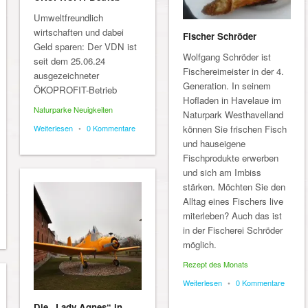
Umweltfreundlich
wirtschaften und dabei
Fischer Schröder
Geld sparen: Der VDN ist
Wolfgang Schröder ist
seit dem 25.06.24
Fischereimeister in der 4.
ausgezeichneter
Generation. In seinem
ÖKOPROFIT-Betrieb
Hofladen in Havelaue im
Naturparke Neuigkeiten
Naturpark Westhavelland
Weiterlesen
•
0 Kommentare
können Sie frischen Fisch
und hauseigene
Fischprodukte erwerben
und sich am Imbiss
stärken. Möchten Sie den
Alltag eines Fischers live
miterleben? Auch das ist
in der Fischerei Schröder
möglich.
Rezept des Monats
Weiterlesen
•
0 Kommentare
Die „Lady Agnes“ in