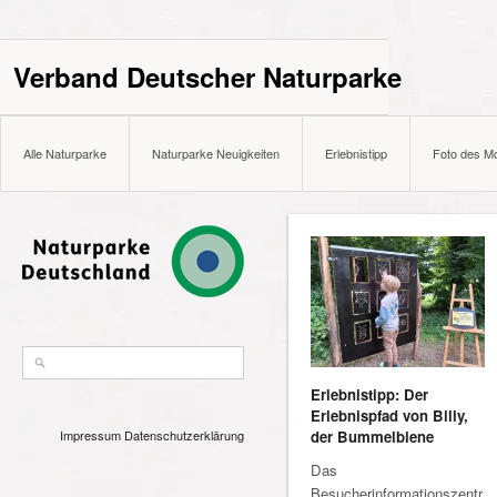
Verband Deutscher Naturparke
Alle Naturparke
Naturparke Neuigkeiten
Erlebnistipp
Foto des M
Erlebnistipp: Der
Erlebnispfad von Billy,
der Bummelbiene
Impressum
Datenschutzerklärung
Das
Besucherinformationszentr