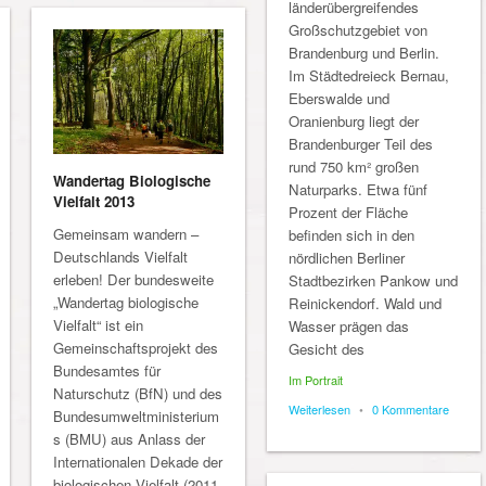
länderübergreifendes
Großschutzgebiet von
Brandenburg und Berlin.
Im Städtedreieck Bernau,
Eberswalde und
Oranienburg liegt der
Brandenburger Teil des
rund 750 km² großen
Wandertag Biologische
Naturparks. Etwa fünf
Vielfalt 2013
Prozent der Fläche
Gemeinsam wandern –
befinden sich in den
Deutschlands Vielfalt
nördlichen Berliner
erleben! Der bundesweite
Stadtbezirken Pankow und
„Wandertag biologische
Reinickendorf. Wald und
Vielfalt“ ist ein
Wasser prägen das
Gemeinschaftsprojekt des
Gesicht des
Bundesamtes für
Im Portrait
Naturschutz (BfN) und des
Weiterlesen
•
0 Kommentare
Bundesumweltministerium
s (BMU) aus Anlass der
Internationalen Dekade der
biologischen Vielfalt (2011