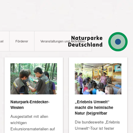
kel
Förderer
Veranstaltungen und Aktivitäten
„Erlebnis Umwelt“
Naturpark-Entdecker-
macht die heimische
Westen
Natur (be)greifbar
Ausgestattet mit allen
Die bundesweite „Erlebnis
wichtigen
Umwelt“-Tour ist fester
Exkursionsmaterialien auf