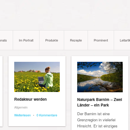
onats
Im Portrait
Produkte
Rezepte
Prominent
Leitarti
Redakteur werden
Naturpark Barnim – Zwei
Länder – ein Park
Allgemein
Der Barnim ist eine
Weiterlesen
•
0 Kommentare
Grenzregion in vielerlei
Hinsicht. Er ist einziges