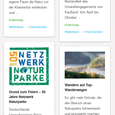
Bestandteil des
eigene Faust die Natur vor
Umweltengagements von
der Klassentür entdecken
Kaufland. Von April bis
und …
Oktober …
Erlebnistipp
Erlebnistipp
Weiterlesen
•
0 Kommentare
Weiterlesen
•
0 Kommentare
Wandern auf Top-
Wanderwegen
Grund zum Feiern – 50
Jahre Netzwerk
Es gibt viele Gründe, die
Naturparke
den Besuch eines
Naturparks lohnenswert
Deutschlands
und einzigartig machen.
Umweltminister Peter