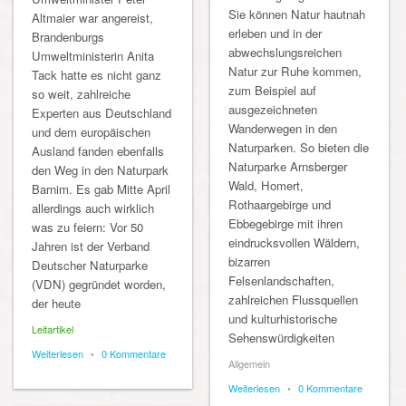
Sie können Natur hautnah
Altmaier war angereist,
erleben und in der
Brandenburgs
abwechslungsreichen
Umweltministerin Anita
Natur zur Ruhe kommen,
Tack hatte es nicht ganz
zum Beispiel auf
so weit, zahlreiche
ausgezeichneten
Experten aus Deutschland
Wanderwegen in den
und dem europäischen
Naturparken. So bieten die
Ausland fanden ebenfalls
Naturparke Arnsberger
den Weg in den Naturpark
Wald, Homert,
Barnim. Es gab Mitte April
Rothaargebirge und
allerdings auch wirklich
Ebbegebirge mit ihren
was zu feiern: Vor 50
eindrucksvollen Wäldern,
Jahren ist der Verband
bizarren
Deutscher Naturparke
Felsenlandschaften,
(VDN) gegründet worden,
zahlreichen Flussquellen
der heute
und kulturhistorische
Leitartikel
Sehenswürdigkeiten
Weiterlesen
•
0 Kommentare
Allgemein
Weiterlesen
•
0 Kommentare