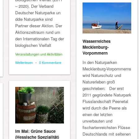
– 2020). Der Verband
Deutscher Naturparke un
ddie Naturparke sind
Partner dieser Aktion. Der
Aktionszeitraum rund um
den Internationalen Tag der
Wasserreiches
biologischen Vielfalt
Mecklenburg-
Vorpommern
Veranstaltungen und Aktivitäten
In den Naturparken
Weiterlesen
•
0 Kommentare
Mecklenburg-Vorpommerns
wird Naturschutz und
Naturerleben groß
geschrieben: Der erst
2011 gegründete Naturpark
Flusslandschaft Peenetal
wird durch die Peene als
einen der letzten
unverbauten und
fischartenreichsten Flüsse
Im Mai: Grüne Sauce
Deutschlands mit seltenen
(Hessische Spezialität)