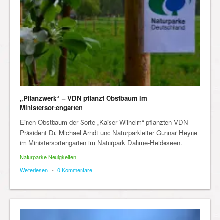
„Pflanzwerk“ – VDN pflanzt Obstbaum im
Ministersortengarten
Einen Obstbaum der Sorte „Kaiser Wilhelm“ pflanzten VDN-
Präsident Dr. Michael Arndt und Naturparkleiter Gunnar Heyne
im Ministersortengarten im Naturpark Dahme-Heideseen.
Naturparke Neuigkeiten
Weiterlesen
•
0 Kommentare