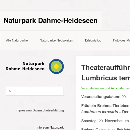
Naturpark Dahme-Heideseen
Alle Naturparke
Naturparke Neuigkeiten
Erlebnistipp
Foto des M
Theaterauffüh
Lumbricus ter
Veranstaltungen und Aktivitäten
am
Veranstaltungsdatum:
29.11
Fräulein Brehms Tierleben
Impressum
Datenschutzerklärung
Lumbricus terrestris
– Der
Samstag, 29. November um 
Info zum Naturpark
Barbara Geiger alias Fräulei