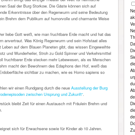
einen Saal der Burg Storkow. Die Gäste können sich auf
Ne
hende Erkenntnisse über den Regenwurm und seine Bedeutung
ak
äulein Brehm dem Publikum auf humorvolle und charmante Weise
Ve
Ne
 Der liebe Gott weiß, wie man fruchtbare Erde macht und hat das
Th
 anvertraut. Was König Regenwurm und sein Hofstaat alles
Da
pt Leben auf dem Blauen Planeten gibt, das wissen Eingeweihte
Di
protz und Wunderheiler, Stroh zu Gold Spinner und Verkehrsmittel
Si
voll fruchtbarer Erde stecken mehr Lebewesen, als es Menschen
di
n Brehm macht den Bewohnern des Edaphons den Hof, weiß das
Ab
 Erdoberfläche sichtbar zu machen, wie es Homo sapiens so
ur
du
hlen wir einen Rundgang durch die neue
Ausstellung der Burg
Ab
enepisoden zwischen Ursprung und Zukunft“
.
de
Di
stück bleibt Zeit für einen Austausch mit Fräulein Brehm und
n.
di
de
Do
eignet sich für Erwachsene sowie für Kinder ab 10 Jahren.
Zu