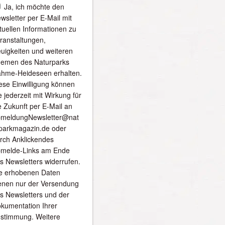
Ja, ich möchte den
wsletter per E-Mail mit
tuellen Informationen zu
ranstaltungen,
uigkeiten und weiteren
emen des Naturparks
hme-Heideseen erhalten.
ese Einwilligung können
e jederzeit mit Wirkung für
e Zukunft per E-Mail an
meldungNewsletter@nat
parkmagazin.de oder
rch Anklickendes
melde-Links am Ende
s Newsletters widerrufen.
e erhobenen Daten
enen nur der Versendung
s Newsletters und der
kumentation Ihrer
stimmung. Weitere