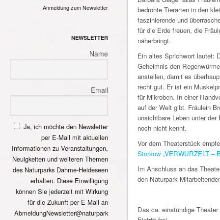
Anmeldung zum Newsletter
bedrohte Tierarten in den kl
faszinierende und überrasc
für die Erde freuen, die Fr
NEWSLETTER
näherbringt.
Name
Ein altes Sprichwort lautet:
Geheimnis den Regenwürmern
anstellen, damit es überhau
recht gut. Er ist ein Muskel
Email
für Mikroben. In einer Hand
auf der Welt gibt. Fräulei
unsichtbare Leben unter der
Ja, ich möchte den Newsletter
noch nicht kennt.
per E-Mail mit aktuellen
Vor dem Theaterstück empfe
Informationen zu Veranstaltungen,
Storkow „VERWURZELT – Bod
Neuigkeiten und weiteren Themen
Im Anschluss an das Theater
des Naturparks Dahme-Heideseen
den Naturpark Mitarbeitende
erhalten. Diese Einwilligung
können Sie jederzeit mit Wirkung
für die Zukunft per E-Mail an
Das ca. einstündige Theater 
AbmeldungNewsletter@naturpark
Eintritt frei