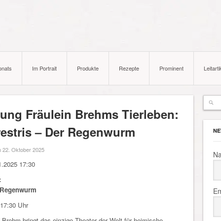
onats
Im Portrait
Produkte
Rezepte
Prominent
Leitarti
rung Fräulein Brehms Tierleben:
restris – Der Regenwurm
NE
 22. Oktober 2025
N
.2025 17:30
:
 Regenwurm
Em
17:30 Uhr
n Brehm bringt das einzige Theater der Welt für heimische