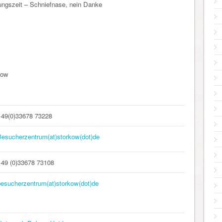
ltungszeit – Schniefnase, nein Danke
kow
+49(0)33678 73228
Besucherzentrum(at)storkow(dot)de
+49 (0)33678 73108
besucherzentrum(at)storkow(dot)de