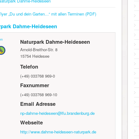
Naturpark Dahme-Heideseen
Flyer „Du und dein Garten…“ mit allen Terminen (PDF)
rpark Dahme-Heideseen
en
Naturpark Dahme-Heideseen
Arnold-Breithor-Str. 8
15754
Heidesee
Telefon
(+49) 033768 969-0
Faxnummer
(+49) 033768 969-10
Email Adresse
np-dahme-heideseen@lfu.brandenburg.de
Webseite
http://www.dahme-heideseen-naturpark.de