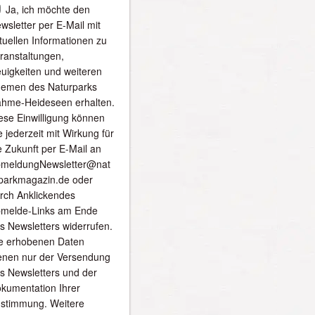
Ja, ich möchte den
wsletter per E-Mail mit
tuellen Informationen zu
ranstaltungen,
uigkeiten und weiteren
emen des Naturparks
hme-Heideseen erhalten.
ese Einwilligung können
e jederzeit mit Wirkung für
e Zukunft per E-Mail an
meldungNewsletter@nat
parkmagazin.de oder
rch Anklickendes
melde-Links am Ende
s Newsletters widerrufen.
e erhobenen Daten
enen nur der Versendung
s Newsletters und der
kumentation Ihrer
stimmung. Weitere