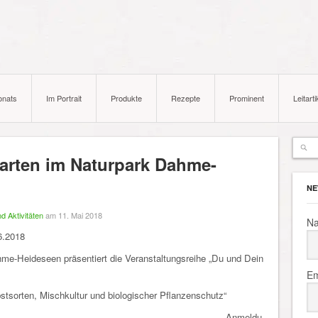
onats
Im Portrait
Produkte
Rezepte
Prominent
Leitarti
arten im Naturpark Dahme-
NE
d Aktivitäten
am 11. Mai 2018
N
6.2018
e-Heideseen präsentiert die Veranstaltungsreihe „Du und Dein
Em
sorten, Mischkultur und biologischer Pflanzenschutz“
Anmeldu