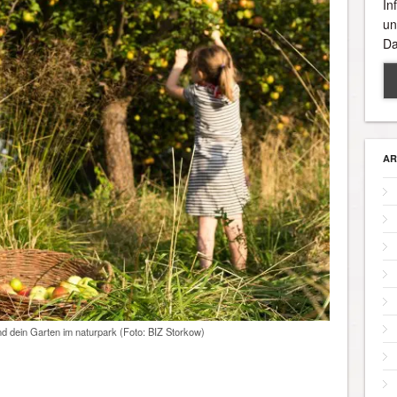
In
un
Da
AR
d dein Garten im naturpark (Foto: BIZ Storkow)