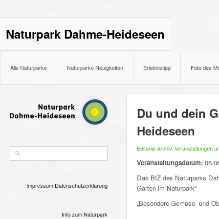
Naturpark Dahme-Heideseen
Alle Naturparke
Naturparke Neuigkeiten
Erlebnistipp
Foto des M
Du und dein G
Heideseen
Editorial Archiv
,
Veranstaltungen un
Veranstaltungsdatum:
06.0
Das BIZ des Naturparks Dahm
Impressum
Datenschutzerklärung
Garten im Naturpark“
„Besondere Gemüse- und Obst
Info zum Naturpark