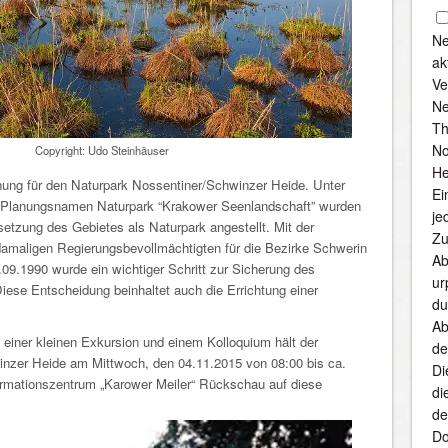
Ne
ak
Ve
Ne
Th
No
Copyright: Udo Steinhäuser
He
ung für den Naturpark Nossentiner/Schwinzer Heide. Unter
Ei
 Planungsnamen Naturpark “Krakower Seenlandschaft” wurden
je
etzung des Gebietes als Naturpark angestellt. Mit der
Zu
damaligen Regierungsbevollmächtigten für die Bezirke Schwerin
Ab
9.1990 wurde ein wichtiger Schritt zur Sicherung des
ur
ese Entscheidung beinhaltet auch die Errichtung einer
du
Ab
t einer kleinen Exkursion und einem Kolloquium hält der
de
nzer Heide am Mittwoch, den 04.11.2015 von 08:00 bis ca.
Di
formationszentrum „Karower Meiler“ Rückschau auf diese
di
de
Do