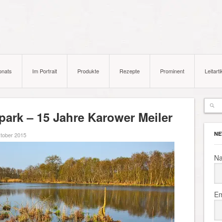
onats
Im Portrait
Produkte
Rezepte
Prominent
Leitarti
park – 15 Jahre Karower Meiler
NE
tober 2015
N
Em