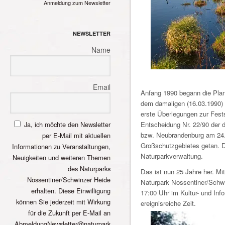
Anmeldung zum Newsletter
NEWSLETTER
Name
Email
Anfang 1990 begann die Plan
dem damaligen (16.03.1990)
erste Überlegungen zur Fests
Ja, ich möchte den Newsletter
Entscheidung Nr. 22/90 der 
bzw. Neubrandenburg am 24.0
per E-Mail mit aktuellen
Großschutzgebietes getan. Di
Informationen zu Veranstaltungen,
Naturparkverwaltung.
Neuigkeiten und weiteren Themen
des Naturparks
Das ist nun 25 Jahre her. Mi
Nossentiner/Schwinzer Heide
Naturpark Nossentiner/Schwi
erhalten. Diese Einwilligung
17:00 Uhr im Kultur- und In
können Sie jederzeit mit Wirkung
ereignisreiche Zeit.
für die Zukunft per E-Mail an
AbmeldungNewsletter@naturpark