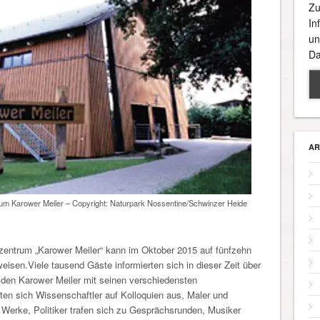
Zu
In
un
Da
AR
trum Karower Meiler – Copyright: Naturpark Nossentine/Schwinzer Heide
szentrum „Karower Meiler“ kann im Oktober 2015 auf fünfzehn
isen.Viele tausend Gäste informierten sich in dieser Zeit über
 den Karower Meiler mit seinen verschiedensten
ten sich Wissenschaftler auf Kolloquien aus, Maler und
e Werke, Politiker trafen sich zu Gesprächsrunden, Musiker