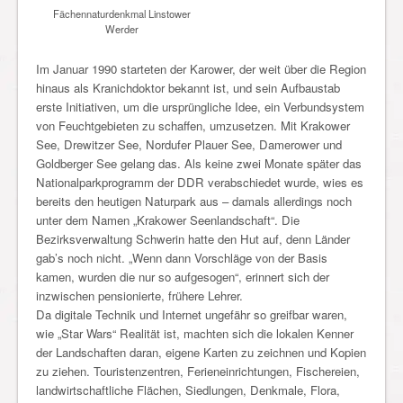
Fächennaturdenkmal Linstower
Werder
Im Januar 1990 starteten der Karower, der weit über die Region
hinaus als Kranichdoktor bekannt ist, und sein Aufbaustab
erste Initiativen, um die ursprüngliche Idee, ein Verbundsystem
von Feuchtgebieten zu schaffen, umzusetzen. Mit Krakower
See, Drewitzer See, Nordufer Plauer See, Damerower und
Goldberger See gelang das. Als keine zwei Monate später das
Nationalparkprogramm der DDR verabschiedet wurde, wies es
bereits den heutigen Naturpark aus – damals allerdings noch
unter dem Namen „Krakower Seenlandschaft“. Die
Bezirksverwaltung Schwerin hatte den Hut auf, denn Länder
gab’s noch nicht. „Wenn dann Vorschläge von der Basis
kamen, wurden die nur so aufgesogen“, erinnert sich der
inzwischen pensionierte, frühere Lehrer.
Da digitale Technik und Internet ungefähr so greifbar waren,
wie „Star Wars“ Realität ist, machten sich die lokalen Kenner
der Landschaften daran, eigene Karten zu zeichnen und Kopien
zu ziehen. Touristenzentren, Ferieneinrichtungen, Fischereien,
landwirtschaftliche Flächen, Siedlungen, Denkmale, Flora,