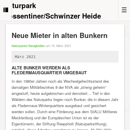
Naturpark
Nossentiner/Schwinzer Heide
Neue Mieter in alten Bunkern
Naturparke Neuigkeiten
am 15. März 2021
März 2021
ALTE BUNKER WERDEN ALS
FLEDERMAUSQUARTIER UMGEBAUT
In den 1980er Jahren noch als Wechselgefechtsstand des
damaligen Militärbezirkes 8 der NVA als „streng geheim“
eingestuft, heute aufgebrochen und demoliert… Tief in den
Wäldern des Naturparks liegen noch Bunker, die in diesem Jahr
als Fledermaus-Winterquartiere ausgebaut und gesichert
werden sollen. Durch eine Förderung aus dem StALU Mittleres
Mecklenburg und der Europäischen Union ist es der
Eigentümerin, der Stiftung Reepsholt (Naturparkstiftung),
möglich, diese Arbeiten vornehmen zu lassen. Ab Mai 2021,