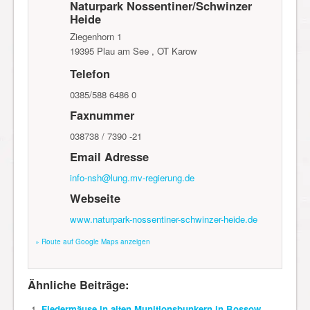
Naturpark Nossentiner/Schwinzer
Heide
Ziegenhorn 1
19395
Plau am See , OT Karow
Telefon
0385/588 6486 0
Faxnummer
038738 / 7390 -21
Email Adresse
info-nsh@lung.mv-regierung.de
Webseite
www.naturpark-nossentiner-schwinzer-heide.de
» Route auf Google Maps anzeigen
Ähnliche Beiträge:
Fledermäuse in alten Munitionsbunkern in Bossow