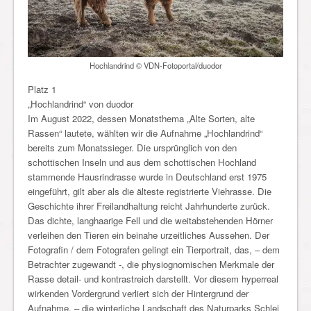
Hochlandrind © VDN-Fotoportal/duodor
Platz 1
„Hochlandrind“ von duodor
Im August 2022, dessen Monatsthema „Alte Sorten, alte
Rassen“ lautete, wählten wir die Aufnahme „Hochlandrind“
bereits zum Monatssieger. Die ursprünglich von den
schottischen Inseln und aus dem schottischen Hochland
stammende Hausrindrasse wurde in Deutschland erst 1975
eingeführt, gilt aber als die älteste registrierte Viehrasse. Die
Geschichte ihrer Freilandhaltung reicht Jahrhunderte zurück.
Das dichte, langhaarige Fell und die weitabstehenden Hörner
verleihen den Tieren ein beinahe urzeitliches Aussehen. Der
Fotografin / dem Fotografen gelingt ein Tierportrait, das, – dem
Betrachter zugewandt -, die physiognomischen Merkmale der
Rasse detail- und kontrastreich darstellt. Vor diesem hyperreal
wirkenden Vordergrund verliert sich der Hintergrund der
Aufnahme, – die winterliche Landschaft des Naturparks Schlei