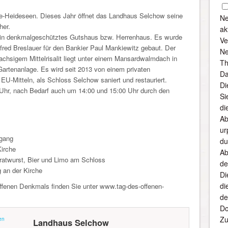
-Heideseen. Dieses Jahr öffnet das Landhaus Selchow seine
Ne
her.
ak
in denkmalgeschütztes Gutshaus bzw. Herrenhaus. Es wurde
Ve
fred Breslauer für den Bankier Paul Mankiewitz gebaut. Der
Ne
chsigem Mittelrisalit liegt unter einem Mansardwalmdach in
Th
artenanlage. Es wird seit 2013 von einem privaten
Da
 EU-Mitteln, als Schloss Selchow saniert und restauriert.
Di
Uhr, nach Bedarf auch um 14:00 und 15:00 Uhr durch den
Si
di
Ab
ur
dgang
du
Kirche
Ab
ratwurst, Bier und Limo am Schloss
de
 an der Kirche
Di
di
ffenen Denkmals finden Sie unter www.tag-des-offenen-
de
Do
Zu
en
Landhaus Selchow