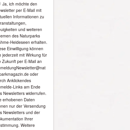
Ja, ich möchte den
wsletter per E-Mail mit
tuellen Informationen zu
ranstaltungen,
uigkeiten und weiteren
emen des Naturparks
hme-Heideseen erhalten.
ese Einwilligung können
e jederzeit mit Wirkung für
e Zukunft per E-Mail an
meldungNewsletter@nat
parkmagazin.de oder
rch Anklickendes
melde-Links am Ende
s Newsletters widerrufen.
e erhobenen Daten
enen nur der Versendung
s Newsletters und der
kumentation Ihrer
stimmung. Weitere