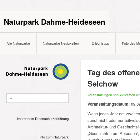
Naturpark Dahme-Heideseen
Alle Naturparke
Naturparke Neuigkeiten
Erlebnistipp
Foto des M
Tag des offen
Selchow
Veranstaltungen und Aktivitäten
am
Veranstaltungsdatum:
09.0
Wenn jedes Jahr am zweiten 
Impressum
Datenschutzerklärung
sonst nicht oder nur teilweis
Architektur- und Geschichtsl
„Geschichte zum Anfassen”,
Info zum Naturpark
in wohl einmaliger Weise.