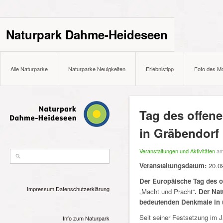
Naturpark Dahme-Heideseen
Alle Naturparke
Naturparke Neuigkeiten
Erlebnistipp
Foto des M
Tag des offen
in Gräbendorf
Veranstaltungen und Aktivitäten
am
Veranstaltungsdatum:
20.0
Der Europäische Tag des o
Impressum
Datenschutzerklärung
„Macht und Pracht“
. Der Na
bedeutenden Denkmale in 
Seit seiner Festsetzung im 
Info zum Naturpark