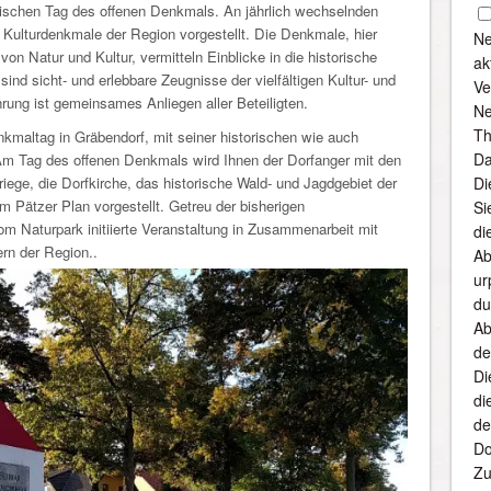
ischen Tag des offenen Denkmals. An jährlich wechselnden
 Kulturdenkmale der Region vorgestellt. Die Denkmale, hier
Ne
 von Natur und Kultur, vermitteln Einblicke in die historische
ak
ind sicht- und erlebbare Zeugnisse der vielfältigen Kultur- und
Ve
ung ist gemeinsames Anliegen aller Beteiligten.
Ne
Th
nkmaltag in Gräbendorf, mit seiner historischen wie auch
Da
 Am Tag des offenen Denkmals wird Ihnen der Dorfanger mit den
ege, die Dorfkirche, das historische Wald- und Jagdgebiet der
Di
 Pätzer Plan vorgestellt. Getreu der bisherigen
Si
vom Naturpark initiierte Veranstaltung in Zusammenarbeit mit
di
ern der Region..
Ab
ur
du
Ab
de
Di
di
de
Do
Zu