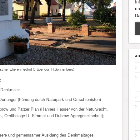
In
un
Da
AR
ischer Eherenfriedhof Gräbendorf H.Sonnenberg)
:
 Denkmals:
Dorfanger (Führung durch Naturpark und Ortschronisten)
ubrow und Pätzer Plan (Hannes Hauser von der Naturwacht,
k, Ornithologe U. Simmat und Dubrow Agrargesellschaft);
beere und gemeinsamer Ausklang des Denkmaltages