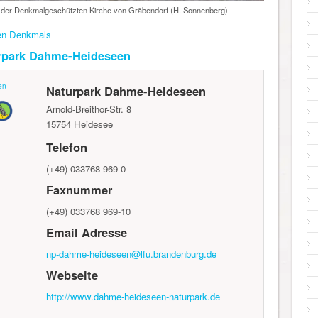
n der Denkmalgeschützten Kirche von Gräbendorf (H. Sonnenberg)
nen Denkmals
rpark Dahme-Heideseen
en
Naturpark Dahme-Heideseen
Arnold-Breithor-Str. 8
15754
Heidesee
Telefon
(+49) 033768 969-0
Faxnummer
(+49) 033768 969-10
Email Adresse
np-dahme-heideseen@lfu.brandenburg.de
Webseite
http://www.dahme-heideseen-naturpark.de