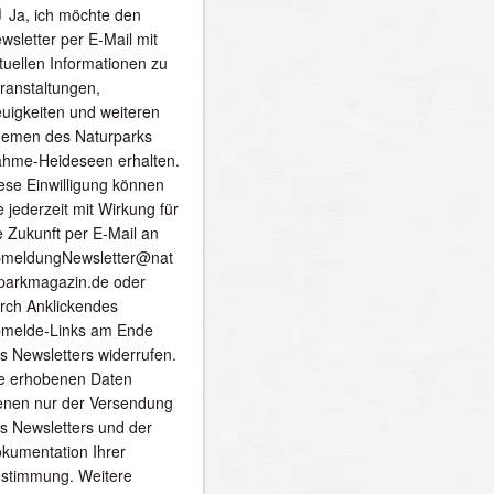
Ja, ich möchte den
wsletter per E-Mail mit
tuellen Informationen zu
ranstaltungen,
uigkeiten und weiteren
emen des Naturparks
hme-Heideseen erhalten.
ese Einwilligung können
e jederzeit mit Wirkung für
e Zukunft per E-Mail an
meldungNewsletter@nat
parkmagazin.de oder
rch Anklickendes
melde-Links am Ende
s Newsletters widerrufen.
e erhobenen Daten
enen nur der Versendung
s Newsletters und der
kumentation Ihrer
stimmung. Weitere