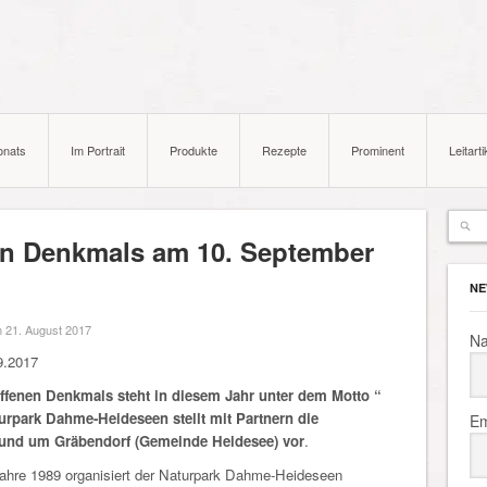
onats
Im Portrait
Produkte
Rezepte
Prominent
Leitarti
en Denkmals am 10. September
NE
 21. August 2017
N
9.2017
ffenen Denkmals steht in diesem Jahr unter dem Motto “
turpark Dahme-Heideseen stellt mit Partnern die
Em
und um Gräbendorf (Gemeinde Heidesee) vor
.
Jahre 1989 organisiert der Naturpark Dahme-Heideseen