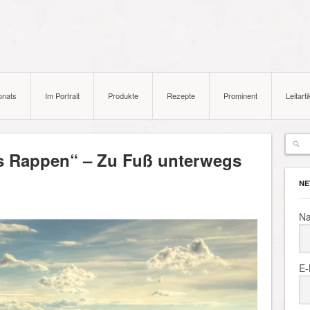
onats
Im Portrait
Produkte
Rezepte
Prominent
Leitarti
s Rappen“ – Zu Fuß unterwegs
n
NE
N
E-