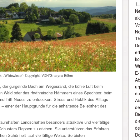
Ne
ak
Ve
Ne
Th
De
er
kö
Wi
E-
itel: „Wildewiese“- Copyright: VDN/Grazyna Böhm
Ab
, der gurgelnde Bach am Wegesrand, die kühle Luft beim
ur
hen Wald oder das rhythmische Hämmern eines Spechtes: beim
du
und Tritt Neues zu entdecken. Stress und Hektik des Alltags
Ab
 – einer der Hauptgründe für die anhaltende Beliebtheit des
de
Di
di
traumhaften Landschaften besonders attraktive und vielfältige
de
Schusters Rappen zu erleben. Sie unterstützen das Erfahren
Do
chen Schönheit auf vielfältige Weise. So bieten