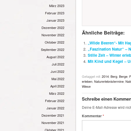
März 2023
Februar 2023
Januar 2023
Dezember 2022
Ähnliche Beiträge:
November 2022
Oktober 2022
„Wilde Beeren“- Mit Ha
„Faszination Natur“ – 
September 2022
Stille Zeit – Winter erl
August 2022
Mit Kind und Kegel – U
Juli 2022
Juni 2022
Getagget mit:
2014
,
Berg
,
Berge
,
F
Mai 2022
erleben
,
Naturerlebnistermine
,
Nat
April 2022
Wiese
März 2022
Schreibe einen Kommen
Februar 2022
Deine E-Mail-Adresse wird nicht
Januar 2022
Dezember 2021
Kommentar
*
November 2021
Oktober 2021