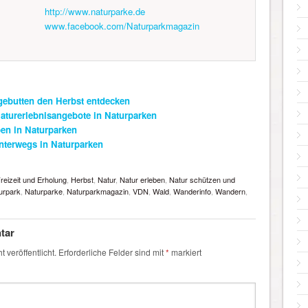
http://www.naturparke.de
www.facebook.com/Naturparkmagazin
gebutten den Herbst entdecken
Naturerlebnisangebote in Naturparken
eben in Naturparken
nterwegs in Naturparken
reizeit und Erholung
,
Herbst
,
Natur
,
Natur erleben
,
Natur schützen und
urpark
,
Naturparke
,
Naturparkmagazin
,
VDN
,
Wald
,
Wanderinfo
,
Wandern
,
tar
 veröffentlicht.
Erforderliche Felder sind mit
*
markiert