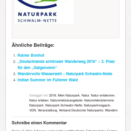
Ähnliche Beiträge:
Rainer Bonhof
„Deutschlands schönster Wanderweg 2016“ – 2. Platz
für den „Galgenvenn“
Wandervolle Wasserwelt – Naturpark Schwalm-Nette
Indian Summer im Fullener Wald
Getagget mit:
2016
,
Mein Naturpark
,
Natur
,
Natur entdecken
,
Natur erleben
,
Naturerlebnisangebote
,
Naturerlebnistermine
,
Naturpark
,
Naturpark Schwalm-Nette
,
Naturparkmagazin
,
VDN
,
Veranstaltung
,
Verband Deutscher Naturparke
,
Wandern
Schreibe einen Kommentar
Deine E-Mail-Adresse wird nicht veröffentlicht.
Erforderliche Felder