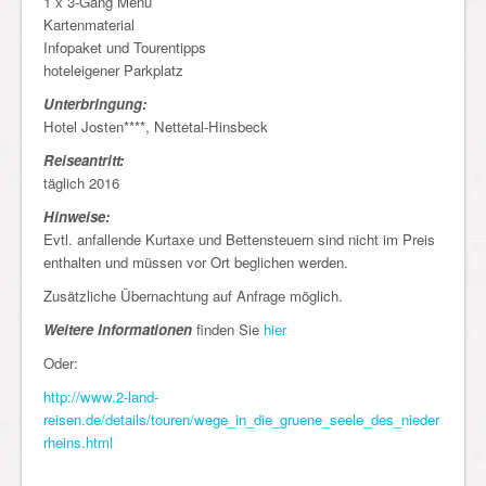
1 x 3-Gang Menü
Kartenmaterial
Infopaket und Tourentipps
hoteleigener Parkplatz
Unterbringung:
Hotel Josten****, Nettetal-Hinsbeck
Reiseantritt:
täglich 2016
Hinweise:
Evtl. anfallende Kurtaxe und Bettensteuern sind nicht im Preis
enthalten und müssen vor Ort beglichen werden.
Zusätzliche Übernachtung auf Anfrage möglich.
Weitere Informationen
finden Sie
hier
Oder:
http://www.2-land-
reisen.de/details/touren/wege_in_die_gruene_seele_des_nieder
rheins.html