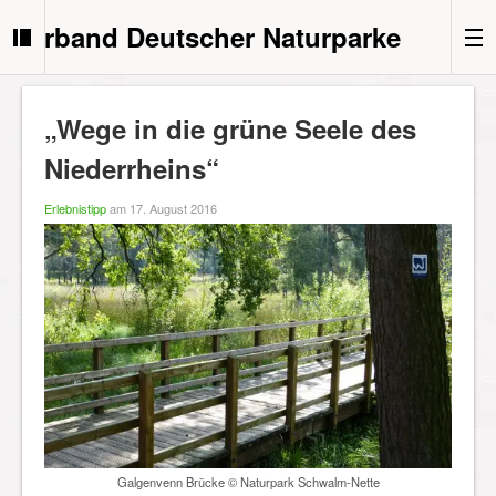
Verband Deutscher Naturparke
„Wege in die grüne Seele des
Niederrheins“
Erlebnistipp
am 17. August 2016
Galgenvenn Brücke © Naturpark Schwalm-Nette