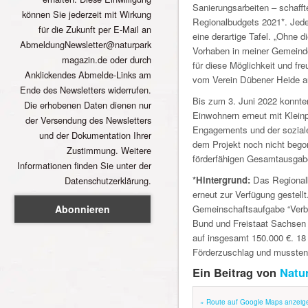
Sanierungsarbeiten – schaff
können Sie jederzeit mit Wirkung
Regionalbudgets 2021*. Jede
für die Zukunft per E-Mail an
eine derartige Tafel. „Ohne 
AbmeldungNewsletter@naturpark
Vorhaben in meiner Gemeinde
magazin.de oder durch
für diese Möglichkeit und fr
Anklickendes Abmelde-Links am
vom Verein Dübener Heide aus
Ende des Newsletters widerrufen.
Bis zum 3. Juni 2022 konnte
Die erhobenen Daten dienen nur
Einwohnern erneut mit Klein
der Versendung des Newsletters
Engagements und der soziale
und der Dokumentation Ihrer
dem Projekt noch nicht begon
Zustimmung. Weitere
förderfähigen Gesamtausgab
Informationen finden Sie unter der
*Hintergrund:
Das Regionalb
Datenschutzerklärung.
erneut zur Verfügung gestell
Gemeinschaftsaufgabe “Verb
Bund und Freistaat Sachsen f
auf insgesamt 150.000 €. 18 
Förderzuschlag und mussten
Ein Beitrag von
Natu
» Route auf Google Maps anzeig