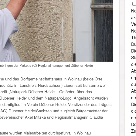
Ne
ak
Ve
Ne
Th
Dü
Di
Si
di
nbringen der Plakette (C) Regionalmanagement Dübener Heide
Ab
ur
ne und das Dorfgemeinschaftshaus in Wöllnau (beide Orte
du
rschütz im Landkreis Nordsachsen) zieren seit kurzem zwei
Ab
chrift „Naturpark Dübener Heide – Gefördert über das
de
 Dübener Heide“ und dem Naturpark-Logo. Angebracht wurden
Di
andsmitglied im Verein Dübener Heide, Vorsitzender des Trägers
LAG) Dübener Heide/Sachsen und zugleich Bürgermeister der
di
evereinschef Axel Mitzka und Regionalmanagerin Claudia
de
Do
Zu
taune wurden Malerarbeiten durchgeführt, in Wöllnau