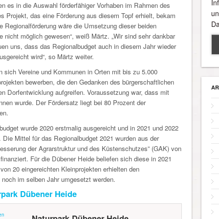
In
ten es in die Auswahl förderfähiger Vorhaben im Rahmen des
un
s Projekt, das eine Förderung aus diesem Topf erhielt, bekam
Da
die Regionalförderung wäre die Umsetzung dieser beiden
 nicht möglich gewesen“, weiß Märtz. „Wir sind sehr dankbar
euen uns, dass das Regionalbudget auch in diesem Jahr wieder
gereicht wird“, so Märtz weiter.
n sich Vereine und Kommunen in Orten mit bis zu 5.000
projekten bewerben, die den Gedanken des bürgerschaftlichen
AR
n Dorfentwicklung aufgreifen. Voraussetzung war, dass mit
nen wurde. Der Fördersatz liegt bei 80 Prozent der
en.
udget wurde 2020 erstmalig ausgereicht und in 2021 und 2022
t. Die Mittel für das Regionalbudget 2021 wurden aus der
esserung der Agrarstruktur und des Küstenschutzes” (GAK) von
inanziert. Für die Dübener Heide beliefen sich diese in 2021
von 20 eingereichten Kleinprojekten erhielten den
 noch im selben Jahr umgesetzt werden.
rpark Dübener Heide
en
Naturpark Dübener Heide