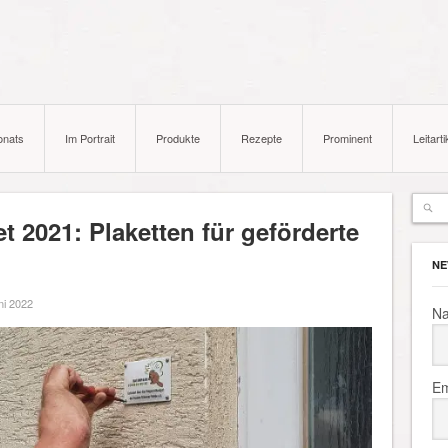
onats
Im Portrait
Produkte
Rezepte
Prominent
Leitarti
 2021: Plaketten für geförderte
NE
ni 2022
N
Em