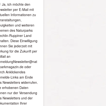
Ja, ich möchte den
wsletter per E-Mail mit
tuellen Informationen zu
ranstaltungen,
uigkeiten und weiteren
emen des Naturparks
echlin-Ruppiner Land
halten. Diese Einwilligung
nnen Sie jederzeit mit
rkung für die Zukunft per
Mail an
meldungNewsletter@nat
parkmagazin.de oder
rch Anklickendes
melde-Links am Ende
s Newsletters widerrufen.
e erhobenen Daten
enen nur der Versendung
s Newsletters und der
kumentation Ihrer