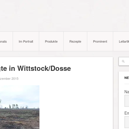
onats
Im Portrait
Produkte
Rezepte
Prominent
Leitarti
te in Wittstock/Dosse
NE
ezember 2015
N
Em