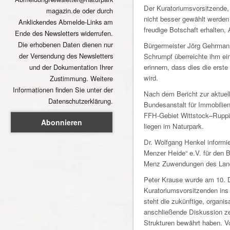
Der Kuratoriumsvorsitzende, 
magazin.de oder durch
nicht besser gewählt werden
Anklickendes Abmelde-Links am
freudige Botschaft erhalten,
Ende des Newsletters widerrufen.
Die erhobenen Daten dienen nur
Bürgermeister Jörg Gehrmann
der Versendung des Newsletters
Schrumpf überreichte ihm ein
und der Dokumentation Ihrer
erinnern, dass dies die erst
wird.
Zustimmung. Weitere
Informationen finden Sie unter der
Nach dem Bericht zur aktuell
Datenschutzerklärung.
Bundesanstalt für Immobilie
FFH-Gebiet Wittstock–Ruppin
liegen im Naturpark.
Dr. Wolfgang Henkel informie
Menzer Heide“ e.V. für den 
Menz Zuwendungen des Lande
Peter Krause wurde am 10. 
Kuratoriumsvorsitzenden ins
steht die zukünftige, organi
anschließende Diskussion ze
Strukturen bewährt haben. Vo