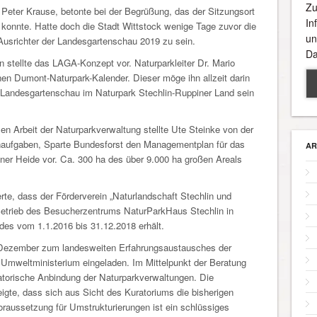
Zu
Peter Krause, betonte bei der Begrüßung, das der Sitzungsort
In
 konnte. Hatte doch die Stadt Wittstock wenige Tage zuvor die
un
 Ausrichter der Landesgartenschau 2019 zu sein.
Da
 stellte das LAGA-Konzept vor. Naturparkleiter Dr. Mario
en Dumont-Naturpark-Kalender. Dieser möge ihn allzeit darin
e Landesgartenschau im Naturpark Stechlin-Ruppiner Land sein
en Arbeit der Naturparkverwaltung stellte Ute Steinke von der
naufgaben, Sparte Bundesforst den Managementplan für das
AR
er Heide vor. Ca. 300 ha des über 9.000 ha großen Areals
rte, dass der Förderverein „Naturlandschaft Stechlin und
Betrieb des Besucherzentrums NaturParkHaus Stechlin in
s vom 1.1.2016 bis 31.12.2018 erhält.
Dezember zum landesweiten Erfahrungsaustausches der
 Umweltministerium eingeladen. Im Mittelpunkt der Beratung
satorische Anbindung der Naturparkverwaltungen. Die
igte, dass sich aus Sicht des Kuratoriums die bisherigen
raussetzung für Umstrukturierungen ist ein schlüssiges