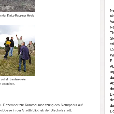
Ne
 der Kyritz-Ruppiner Heide
ak
Ve
Ne
Th
St
er
kö
Wi
E-
Ab
ur
du
oll ein barrierefreier
Ab
m entstehen.
de
Di
di
m 1. Dezember zur Kuratoriumssitzung des Naturparks auf
de
k/Dosse in der Stadtbibliothek der Bischofsstadt.
Do